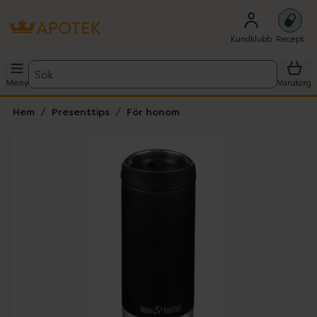
Kundklubb
Recept
Sök
Meny
Varukorg
Hem
Presenttips
För honom
Hoppa över Lista
Lista: . Innehåller 2 objekt.