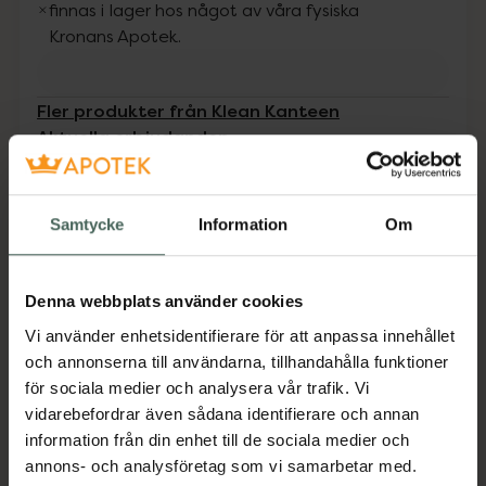
finnas i lager hos något av våra fysiska
Kronans Apotek.
Fler produkter från Klean Kanteen
Aktuella erbjudanden
Beskrivning
Dölj
Samtycke
Information
Om
TKWide 355 ml with Wide Café Cap är en
behändig termosmugg med vid öppning och
Denna webbplats använder cookies
ett praktiskt kafé-lock. Muggen har invändiga
Vi använder enhetsidentifierare för att anpassa innehållet
gängor. Något som gör den bekvämare att
och annonserna till användarna, tillhandahålla funktioner
dricka ur även om du inte använder locket.
för sociala medier och analysera vår trafik. Vi
Jämförpris
429 kr
/
st
vidarebefordrar även sådana identifierare och annan
information från din enhet till de sociala medier och
EAN:
00763332064767
annons- och analysföretag som vi samarbetar med.
Kategorier: