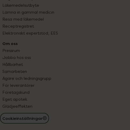
Läkemedelsutbyte
Lämna in gammal medicin
Resa med läkemedel
Receptregistret
Elektroniskt expertstöd, EES
Om oss
Pressrum
Jobba hos oss
Hållbarhet
Samarbeten
Ägare och ledningsgrupp
För leverantörer
Företagskund
Eget apotek
Glädjeeffekten
Cookieinställningar