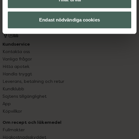
syd till Lappland i norr, och online i mobilen och på
datorn. Oavsett vem du är så är det vårt uppdrag att
hjälpa just dig att må lite bättre. Välkommen att prata
Endast nödvändiga cookies
med oss.
Kundservice
Kontakta oss
Vanliga frågor
Hitta apotek
Handla tryggt
Leverans, betalning och retur
Kundklubb
Sajtens tillgänglighet
App
Köpvillkor
Om recept och läkemedel
Fullmakter
Högkostnadsskyddet