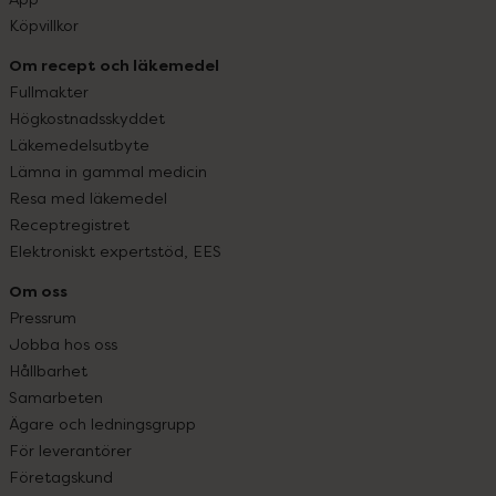
Köpvillkor
Om recept och läkemedel
Fullmakter
Högkostnadsskyddet
Läkemedelsutbyte
Lämna in gammal medicin
Resa med läkemedel
Receptregistret
Elektroniskt expertstöd, EES
Om oss
Pressrum
Jobba hos oss
Hållbarhet
Samarbeten
Ägare och ledningsgrupp
För leverantörer
Företagskund