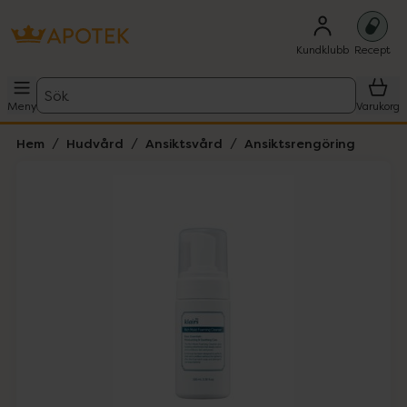
Kundklubb
Recept
Sök
Meny
Varukorg
Hem
Hudvård
Ansiktsvård
Ansiktsrengöring
Hoppa över Lista
Lista: . Innehåller 4 objekt.