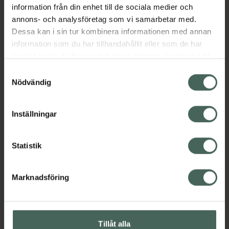
information från din enhet till de sociala medier och
Ansiktsrengöring
Ansiktsvård
Hudvård
annons- och analysföretag som vi samarbetar med.
K-Beauty
Premium hudvård
Dessa kan i sin tur kombinera informationen med annan
information som du har tillhandahållit eller som de har
samlat in när du har använt deras tjänster. Samtycke till
Innehåll
Visa
cookies är frivilligt och du kan när som helst ändra eller
Samtyckesval
återkalla ditt samtycke via webbplatsens
Nödvändig
cookieinställningar. Ett återkallat samtycke påverkar inte
Instruktioner
Visa
lagligheten av behandling som skett innan återkallelsen.
Inställningar
Statistik
Upptäck flera produkter inom
Ansiktsrengöring
Ansiktsvård
Marknadsföring
Hudvård
K-Beauty
Premium hudvård
Tillåt alla