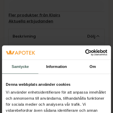
Fler produkter från Klairs
Aktuella erbjudanden
Beskrivning
Dölj
Denna skumrengöring tar bort orenheter och
minskar porer samtidigt som den återfuktar
huden. Detta är en allergivänlig tvätt som
Samtycke
Information
Om
innehåller hyaluronsyra som bekämpar rynkor
samt ceramid 3 och olivolja som hjälper till
att bygga upp hudens skyddsbarriär. Milt
Denna webbplats använder cookies
exfolierande.
Vi använder enhetsidentifierare för att anpassa innehållet
Jämförpris
2,89 kr
/
ml
och annonserna till användarna, tillhandahålla funktioner
EAN:
08809115025487
för sociala medier och analysera vår trafik. Vi
vidarebefordrar även sådana identifierare och annan
Kategorier: