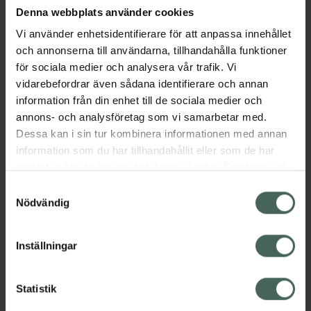
Denna webbplats använder cookies
effekt. Den bildar ett tunt, skyddande lager
som stärker hudens barriär och stimulerar
Vi använder enhetsidentifierare för att anpassa innehållet
cellförnyelsen – även under makeup.
och annonserna till användarna, tillhandahålla funktioner
för sociala medier och analysera vår trafik. Vi
En oumbärlig produkt för dig som behöver
vidarebefordrar även sådana identifierare och annan
extra vård och skydd för känslig, reaktiv eller
information från din enhet till de sociala medier och
skadad hud, och vill förbättra hudens
annons- och analysföretag som vi samarbetar med.
motståndskraft och komfort på djupet.
Dessa kan i sin tur kombinera informationen med annan
information som du har tillhandahållit eller som de har
EAN:
08809572892066
samlat in när du har använt deras tjänster. Samtycke till
Kategorier:
cookies är frivilligt och du kan när som helst ändra eller
Samtyckesval
Ansiktskräm
Ansiktsvård
Hudvård
K-Beauty
återkalla ditt samtycke via webbplatsens
Nödvändig
cookieinställningar. Ett återkallat samtycke påverkar inte
lagligheten av behandling som skett innan återkallelsen.
Inställningar
Omdömen
Visa
Statistik
Innehåll
Visa