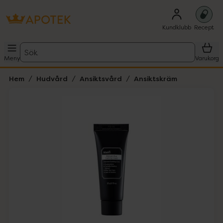
Kundklubb
Recept
Sök
Meny
Varukorg
Hem
Hudvård
Ansiktsvård
Ansiktskräm
Hoppa över Lista
Lista: . Innehåller 1 objekt.