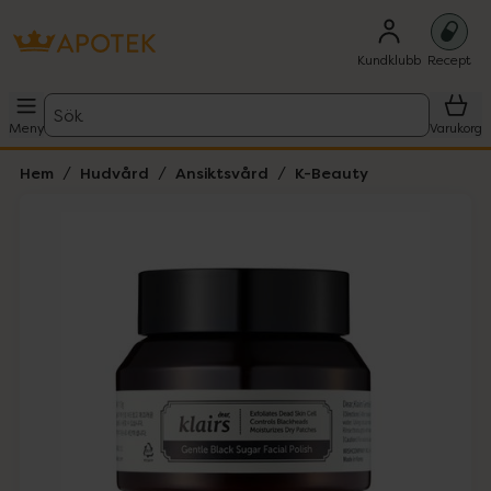
Kundklubb
Recept
Sök
Meny
Varukorg
Hem
Hudvård
Ansiktsvård
K-Beauty
Hoppa över Lista
Lista: . Innehåller 3 objekt.