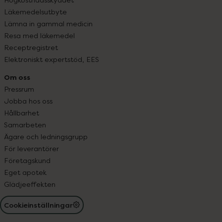
Läkemedelsutbyte
Lämna in gammal medicin
Resa med läkemedel
Receptregistret
Elektroniskt expertstöd, EES
Om oss
Pressrum
Jobba hos oss
Hållbarhet
Samarbeten
Ägare och ledningsgrupp
För leverantörer
Företagskund
Eget apotek
Glädjeeffekten
Cookieinställningar