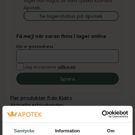
lager hos något av våra fysiska Kronans
Apotek.
Se lagerstatus på apotek
Få mejl när varan finns i lager online
Din e-postadress
villkoren
Jag accepterar
Spara
Fler produkter från Klairs
Aktuella erbjudanden
Beskrivning
Dölj
Samtycke
Information
Om