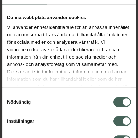
Detta är en 100 % veganvänlig peeling som
exfolierar, återfuktar och lämnar huden mjuk
Denna webbplats använder cookies
och silkeslen. Produkten har en hög halt av
svart socker som avlägsnar döda hudceller,
Vi använder enhetsidentifierare för att anpassa innehållet
pormaskar och renar porerna på djupet. Den
och annonserna till användarna, tillhandahålla funktioner
är anti-bakteriell och hindrar tecken på
för sociala medier och analysera vår trafik. Vi
åldrande genom att den stimulerar
vidarebefordrar även sådana identifierare och annan
cellförnyelsen samtidigt som den behandlar
information från din enhet till de sociala medier och
och återfuktar torr och flagnande hud.
annons- och analysföretag som vi samarbetar med.
Dessa kan i sin tur kombinera informationen med annan
Jämförpris
3,63 kr
/
g
information som du har tillhandahållit eller som de har
EAN:
08809572890338
samlat in när du har använt deras tjänster. Samtycke till
cookies är frivilligt och du kan när som helst ändra eller
Kategorier:
Samtyckesval
återkalla ditt samtycke via webbplatsens
Nödvändig
Ansiktsvård
Hudvård
K-Beauty
cookieinställningar. Ett återkallat samtycke påverkar inte
Premium hudvård
lagligheten av behandling som skett innan återkallelsen.
Inställningar
Omdömen
Visa