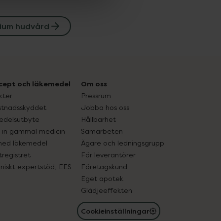
ium hudvård
cept och läkemedel
Om oss
kter
Pressrum
tnadsskyddet
Jobba hos oss
edelsutbyte
Hållbarhet
in gammal medicin
Samarbeten
med läkemedel
Ägare och ledningsgrupp
registret
För leverantörer
oniskt expertstöd, EES
Företagskund
Eget apotek
Glädjeeffekten
Cookieinställningar