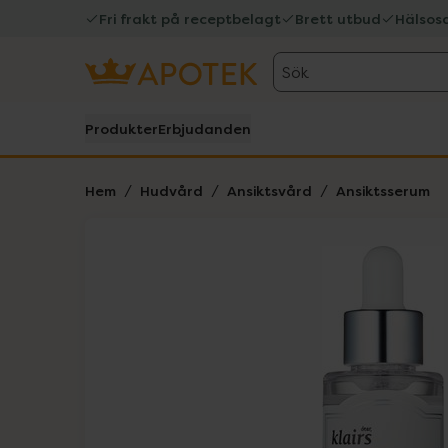
Fri frakt på receptbelagt
Brett utbud
Hälsos
Sök
Produkter
Erbjudanden
Hem
Hudvård
Ansiktsvård
Ansiktsserum
Hoppa över Lista
Lista: . Innehåller 3 objekt.