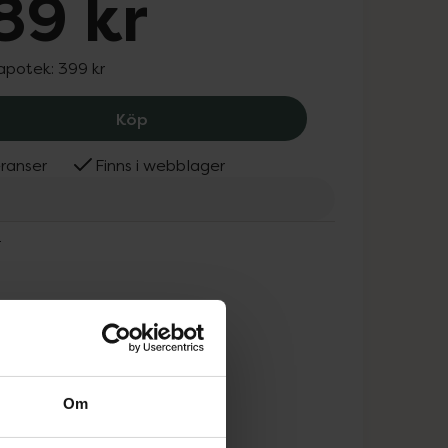
89 kr
 apotek:
399 kr
Klairs Freshly Juiced Vitamin Drop, 38
Köp
ranser
Finns i webblager
s
Om