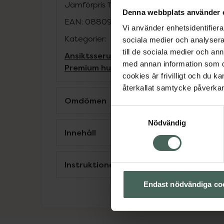
Jämförpris
11,40 kr
/
ml
Denna webbplats använder 
EAN:
08809115025050
Vi använder enhetsidentifierar
Kategorier:
sociala medier och analysera 
till de sociala medier och a
Ansiktsserum
Ansiktsvård
För henne
Hud
med annan information som du 
Premium hudvård
cookies är frivilligt och du k
återkallat samtycke påverkar 
Omdömen
Samtyckesval
Nödvändig
Innehåll
Instruktioner
Endast nödvändiga co