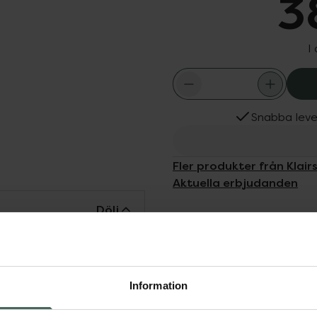
3
I
Snabba leve
Fler produkter från Klair
Aktuella erbjudanden
Dölj
r en antioxidant som
ämnande och ljusar upp
tering. Ökar fasthet och
Information
den mest känsliga.