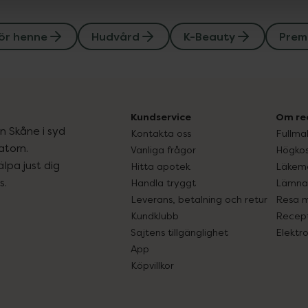
ör henne
Hudvård
K-Beauty
Prem
Kundservice
Om re
ån Skåne i syd
Kontakta oss
Fullma
atorn.
Vanliga frågor
Högkos
lpa just dig
Hitta apotek
Läkem
s.
Handla tryggt
Lämna 
Leverans, betalning och retur
Resa 
Kundklubb
Recept
Sajtens tillgänglighet
Elektr
App
Köpvillkor