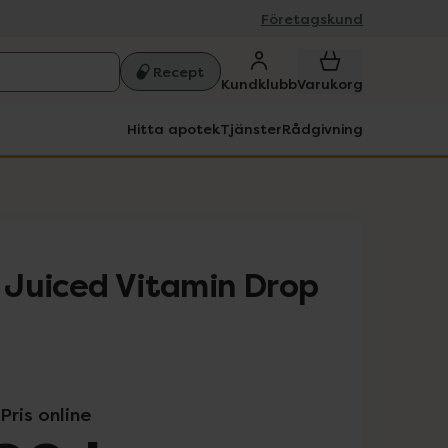
Företagskund
Recept
Kundklubb
Varukorg
Hitta apotek
Tjänster
Rådgivning
y Juiced Vitamin Drop
Pris online