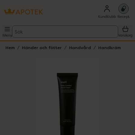
Kundklubb
Recept
Sök
Meny
Varukorg
Hem
Händer och fötter
Handvård
Handkräm
Hoppa över Lista
Lista: . Innehåller 4 objekt.