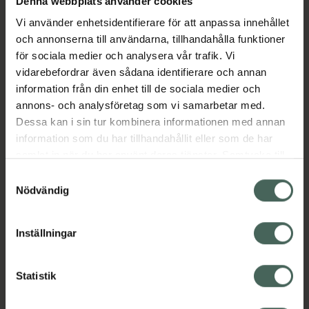
Denna webbplats använder cookies
vilket gör den idealisk för känsliga händer som
Vi använder enhetsidentifierare för att anpassa innehållet
behöver extra vård. Kan även användas på
och annonserna till användarna, tillhandahålla funktioner
torra partier på kroppen för en skonsam,
för sociala medier och analysera vår trafik. Vi
effektiv återfuktning. En enkel och säker vård
vidarebefordrar även sådana identifierare och annan
för hela familjen som vill ha en mild och
information från din enhet till de sociala medier och
effektiv handvård utan doft eller irriterande
annons- och analysföretag som vi samarbetar med.
ingredienser.
Dessa kan i sin tur kombinera informationen med annan
EAN:
08809572891311
information som du har tillhandahållit eller som de har
samlat in när du har använt deras tjänster. Samtycke till
Kategorier:
cookies är frivilligt och du kan när som helst ändra eller
Samtyckesval
Ansiktsvård
Handkräm
Handvård
Hudvård
återkalla ditt samtycke via webbplatsens
Nödvändig
Händer och fötter
K-Beauty
cookieinställningar. Ett återkallat samtycke påverkar inte
lagligheten av behandling som skett innan återkallelsen.
Inställningar
Innehåll
Visa
Statistik
Instruktioner
Visa