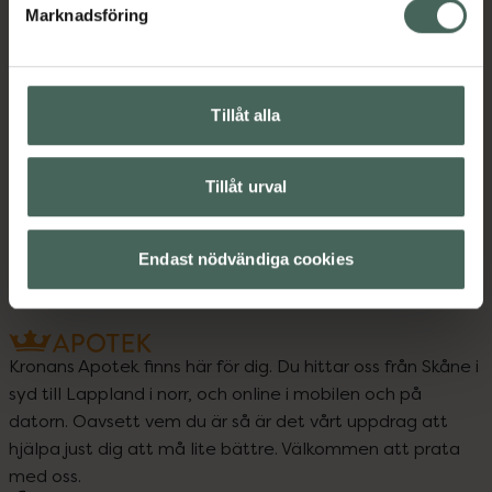
Marknadsföring
Upptäck flera produkter inom
Tillåt alla
Ansiktsvård
Handkräm
Handvård
Hudvård
Tillåt urval
Händer och fötter
K-Beauty
Endast nödvändiga cookies
Kronans Apotek finns här för dig. Du hittar oss från Skåne i
syd till Lappland i norr, och online i mobilen och på
datorn. Oavsett vem du är så är det vårt uppdrag att
hjälpa just dig att må lite bättre. Välkommen att prata
med oss.