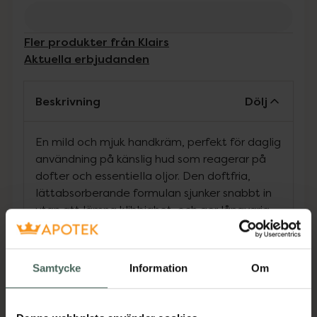
Fler produkter från Klairs
Aktuella erbjudanden
Beskrivning
Dölj
En mild och mjuk handkräm, perfekt för daglig
användning på känslig hud som reagerar på
dofter och essentiella oljor. Den doftfria,
lättabsorberande formulan sjunker snabbt in
utan att lämna klibbighet, och ger långvarig
återfuktning och mjukhet. Berikad med
närande sheasmör som djupt återfuktar samt
åtta typer av hyaluronsyra som stärker
Samtycke
Information
Om
hudens fuktbarriär och ger optimal
mjukgörande effekt. Krämen hjälper till att
reparera och skydda huden mot uttorkning,