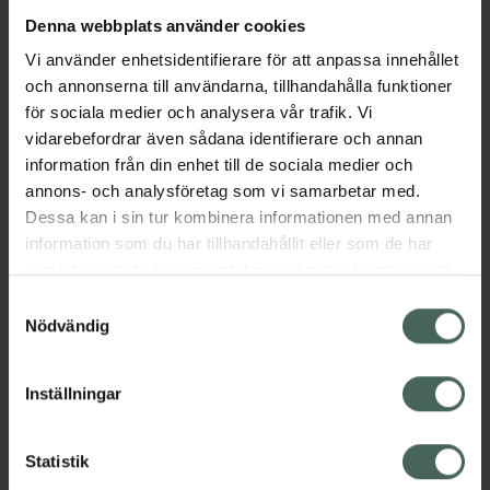
skillnad från Aloe Vera producerar Aloe Ferox
Denna webbplats använder cookies
20 gånger mer bitter saft, vilket gör att juicen
Vi använder enhetsidentifierare för att anpassa innehållet
kan behålla sina naturliga egenskaper utan
och annonserna till användarna, tillhandahålla funktioner
att behöva filtreras eller spädas ut. Detta
för sociala medier och analysera vår trafik. Vi
säkerställer att aloejuicen är så ren &
vidarebefordrar även sådana identifierare och annan
oförändrad som möjligt. Aloe Ferox-juicen är
information från din enhet till de sociala medier och
helt fri från artificiella färgämnen,
annons- och analysföretag som vi samarbetar med.
sötningsmedel & förtjockningsmedel samt
Dessa kan i sin tur kombinera informationen med annan
naturligt fri från gluten & vete. Passar både
information som du har tillhandahållit eller som de har
veganer & vegetarianer.
samlat in när du har använt deras tjänster. Samtycke till
Jämförpris
0,26 kr
/
ml
cookies är frivilligt och du kan när som helst ändra eller
Samtyckesval
återkalla ditt samtycke via webbplatsens
Nödvändig
EAN:
05060018514543
cookieinställningar. Ett återkallat samtycke påverkar inte
Kategorier:
lagligheten av behandling som skett innan återkallelsen.
Inställningar
Kost och hälsa
Kosttillskott
Kosttillskott
Statistik
Innehåll
Visa