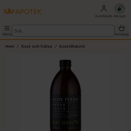
Kundklubb
Recept
Sök
Meny
Varukorg
Hem
Kost och hälsa
Kosttillskott
Hoppa över Lista
Lista: . Innehåller 1 objekt.