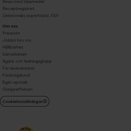
Resa med läkemedel
Receptregistret
Elektroniskt expertstöd, EES
Om oss
Pressrum
Jobba hos oss
Hållbarhet
Samarbeten
Ägare och ledningsgrupp
För leverantörer
Företagskund
Eget apotek
Glädjeeffekten
Cookieinställningar