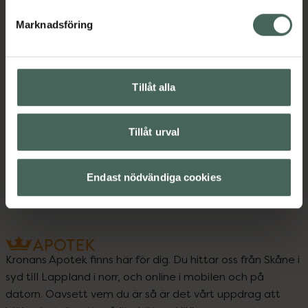
Marknadsföring
Instruktioner
Visa
Tillåt alla
Upptäck flera produkter inom
Tillåt urval
Kost och hälsa
Kosttillskott
Kosttillskott
Endast nödvändiga cookies
Kronans Apotek finns här för dig. Du hittar oss från Skåne i
syd till Lappland i norr, och online i mobilen och på
datorn. Oavsett vem du är så är det vårt uppdrag att