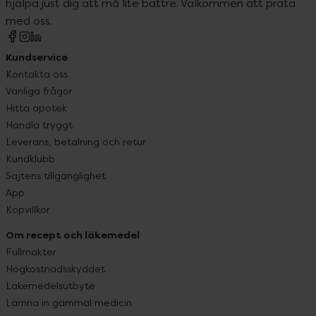
hjälpa just dig att må lite bättre. Välkommen att prata
med oss.
Kundservice
Kontakta oss
Vanliga frågor
Hitta apotek
Handla tryggt
Leverans, betalning och retur
Kundklubb
Sajtens tillgänglighet
App
Köpvillkor
Om recept och läkemedel
Fullmakter
Högkostnadsskyddet
Läkemedelsutbyte
Lämna in gammal medicin