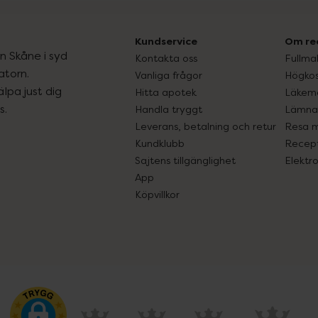
Kundservice
Om re
ån Skåne i syd
Kontakta oss
Fullma
atorn.
Vanliga frågor
Högkos
lpa just dig
Hitta apotek
Läkem
s.
Handla tryggt
Lämna 
Leverans, betalning och retur
Resa 
Kundklubb
Recept
Sajtens tillgänglighet
Elektr
App
Köpvillkor