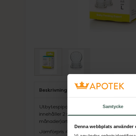
Beskrivning
Utbytespipar till Kidsme Food Feeder 6M
Samtycke
innehåller 2 st utbytespipar för storlek L (f
månader)art. 260-262 + 279
Denna webbplats använder 
Jämförpris
49,50 kr
/
st
Vi använder enhetsidentifierar