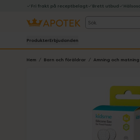
Fri frakt på receptbelagt
Brett utbud
Hälsos
Sök
Produkter
Erbjudanden
Hem
Barn och föräldrar
Amning och matning
Hoppa över Lista
Lista: . Innehåller 2 objekt.