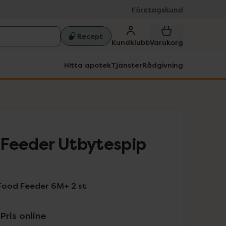
Företagskund
Recept
Kundklubb
Varukorg
Hitta apotek
Tjänster
Rådgivning
 Feeder Utbytespip
 Food Feeder 6M+ 2 st
Pris online