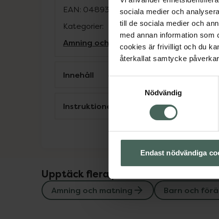
EAN:
04893014869628
sociala medier och analysera 
till de sociala medier och a
Kategorier:
med annan information som du 
Amning och matning
Barn och föräldrar
cookies är frivilligt och du k
återkallat samtycke påverkar 
Innehåll
Samtyckesval
Nödvändig
Instruktioner
Endast nödvändiga co
Upptäck flera produkter inom
Amning och matning
Barn och förä