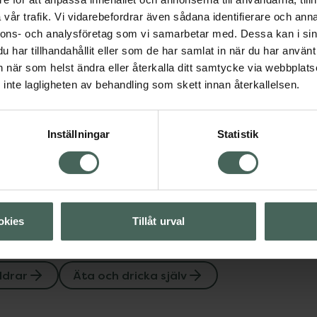
vår trafik. Vi vidarebefordrar även sådana identifierare och anna
nnons- och analysföretag som vi samarbetar med. Dessa kan i sin
har tillhandahållit eller som de har samlat in när du har använt 
Äta och dricka själv
an när som helst ändra eller återkalla ditt samtycke via webbplats
inte lagligheten av behandling som skett innan återkallelsen.
Visa
Inställningar
Statistik
Visa
okies
Tillåt urval
ldrar
Äta och dricka själv