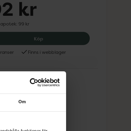
2 kr
 apotek:
99 kr
Kidsme Food Feeder Utbytespip 6m+ S
Köp
ranser
Finns i webblager
me
Om
andahålla funktioner för