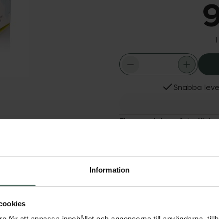
9
I
Snabba leve
Fler produkter från Kids
Aktuella erbjudanden
Dölj
Information
+.Förpackningen
ör barn från 6
cookies
e för att anpassa innehållet och annonserna till användarna, tillh