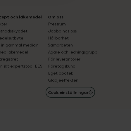
cept och läkemedel
Om oss
kter
Pressrum
tnadsskyddet
Jobba hos oss
edelsutbyte
Hållbarhet
in gammal medicin
Samarbeten
med läkemedel
Ägare och ledningsgrupp
registret
För leverantörer
oniskt expertstöd, EES
Företagskund
Eget apotek
Glädjeeffekten
Cookieinställningar