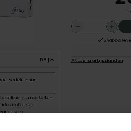
I
Snabba leve
Dölj
Aktuella erbjudanden
ipacksedeln innan
befolkningen i närheten
idas i luften vid
används som
påverkan.