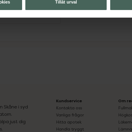
okies
Tillåt urval
Visa
Kundservice
Om re
ån Skåne i syd
Kontakta oss
Fullma
atorn.
Vanliga frågor
Högkos
lpa just dig
Hitta apotek
Läkem
s.
Handla tryggt
Lämna 