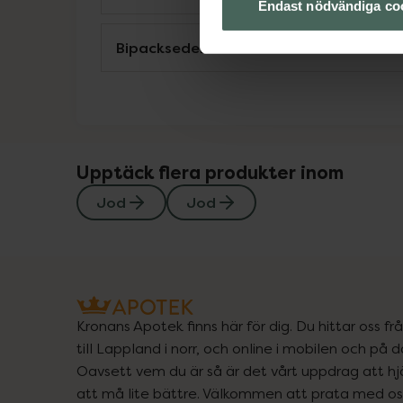
Endast nödvändiga co
Bipacksedel från FASS
Upptäck flera produkter inom
Jod
Jod
Kronans Apotek finns här för dig. Du hittar oss fr
till Lappland i norr, och online i mobilen och på d
Oavsett vem du är så är det vårt uppdrag att hjä
att må lite bättre. Välkommen att prata med os