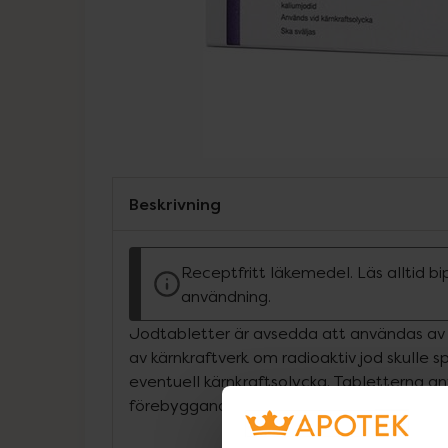
Beskrivning
Receptfritt läkemedel. Läs alltid b
användning.
Jodtabletter är avsedda att användas av 
av kärnkraftverk om radioaktiv jod skulle spr
eventuell kärnkraftsolycka. Tabletterna 
förebyggande behandling mot sköldkörtel