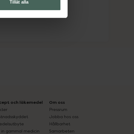
Tillåt alla
cept och läkemedel
Om oss
kter
Pressrum
tnadsskyddet
Jobba hos oss
edelsutbyte
Hållbarhet
in gammal medicin
Samarbeten