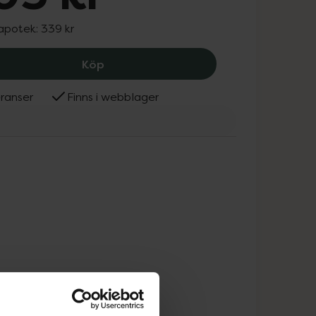
 apotek:
339 kr
Kaliumjodid SERB 65 mg, 205 kr.
Köp
ranser
Finns i webblager