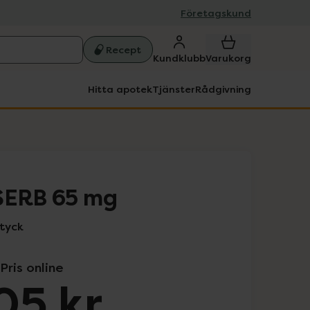
Företagskund
Recept
Kundklubb
Varukorg
Hitta apotek
Tjänster
Rådgivning
SERB 65 mg
styck
Pris online
05 kr