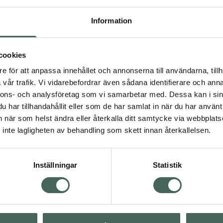
 meddelandet om
ej mot annan typ av
Information
kan blockeras genom tidig
cookies
eln har då redan tagit
e för att anpassa innehållet och annonserna till användarna, tillh
ktiv jod kan inte tas upp.
vår trafik. Vi vidarebefordrar även sådana identifierare och anna
ng för radioaktiv jod är
nnons- och analysföretag som vi samarbetar med. Dessa kan i sin
ellt gäller att foster från
har tillhandahållit eller som de har samlat in när du har använt 
änsligaste grupperna
an när som helst ändra eller återkalla ditt samtycke via webbplats
 tillväxt.
inte lagligheten av behandling som skett innan återkallelsen.
Inställningar
Statistik
Visa