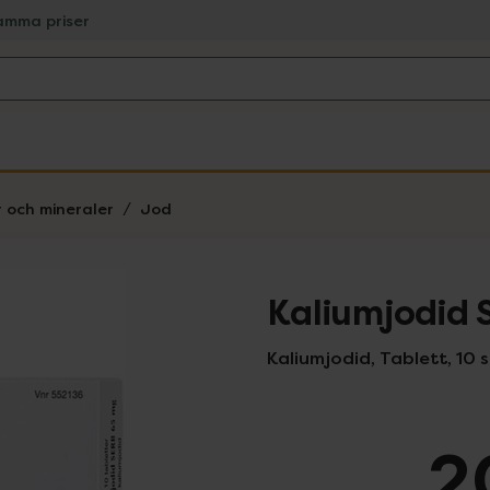
amma priser
r och mineraler
Jod
Kaliumjodid 
Kaliumjodid, Tablett, 10 
2