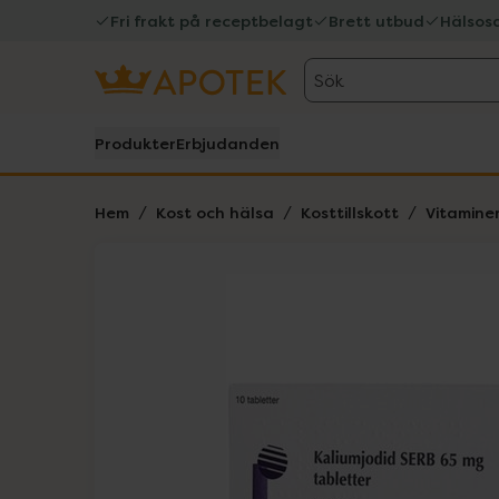
Fri frakt på receptbelagt
Brett utbud
Hälsos
Sök
Produkter
Erbjudanden
Hem
Kost och hälsa
Kosttillskott
Vitamine
Hoppa över Lista
Lista: . Innehåller 1 objekt.