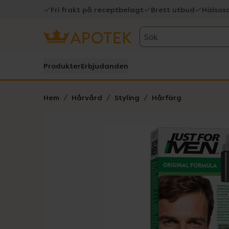
Fri frakt på receptbelagt
Brett utbud
Hälsos
Sök
Produkter
Erbjudanden
Hem
Hårvård
Styling
Hårfärg
Hoppa över Lista
Lista: . Innehåller 3 objekt.