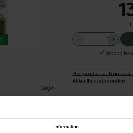
1
I
Snabba leve
Fler produkter från Just
Aktuella erbjudanden
Dölj
n med Just For Men
ör att dölja grå strån på
ör mäns hår och ger ett
moniskt med din egen
Information
 och njut av ett resultat