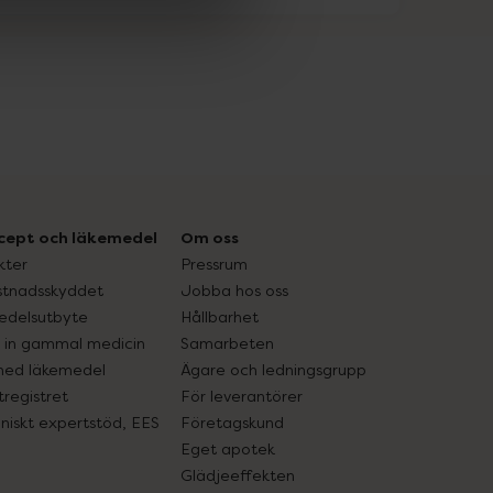
cept och läkemedel
Om oss
kter
Pressrum
tnadsskyddet
Jobba hos oss
edelsutbyte
Hållbarhet
in gammal medicin
Samarbeten
med läkemedel
Ägare och ledningsgrupp
registret
För leverantörer
oniskt expertstöd, EES
Företagskund
Eget apotek
Glädjeeffekten