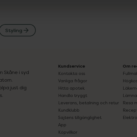
Styling
Kundservice
Om re
ån Skåne i syd
Kontakta oss
Fullma
atorn.
Vanliga frågor
Högkos
lpa just dig
Hitta apotek
Läkem
s.
Handla tryggt
Lämna 
Leverans, betalning och retur
Resa 
Kundklubb
Recept
Sajtens tillgänglighet
Elektr
App
Köpvillkor