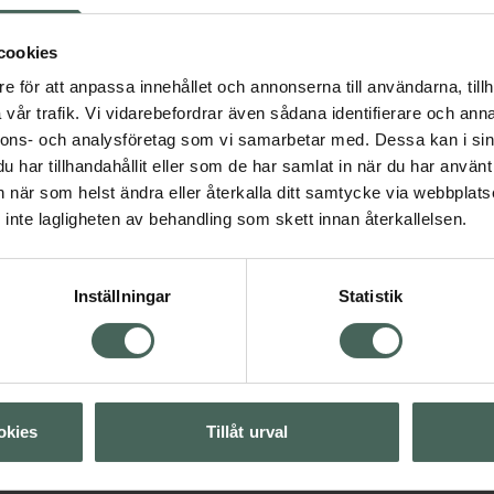
ar växa ut igen. Just For
igg, självsäker och
cookies
e för att anpassa innehållet och annonserna till användarna, tillh
vår trafik. Vi vidarebefordrar även sådana identifierare och anna
skägg. Integreras med din
nnons- och analysföretag som vi samarbetar med. Dessa kan i sin
seende.
har tillhandahållit eller som de har samlat in när du har använt 
an när som helst ändra eller återkalla ditt samtycke via webbplats
inte lagligheten av behandling som skett innan återkallelsen.
Inställningar
Statistik
Visa
Visa
okies
Tillåt urval