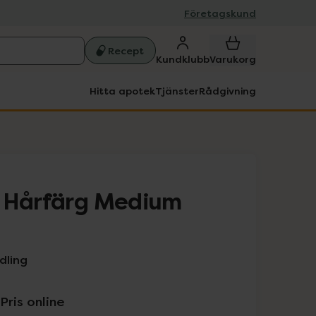
Företagskund
Recept
Kundklubb
Varukorg
Hitta apotek
Tjänster
Rådgivning
n Hårfärg Medium
dling
Pris online