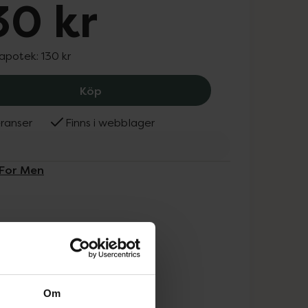
30 kr
 apotek:
130 kr
Just For Men Hårfärg Medium brun, 1
Köp
ranser
Finns i webblager
 For Men
Om