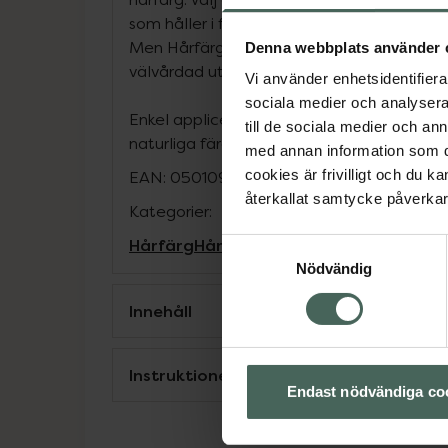
som håller i flera veckor – tills det grå börj
Men Hårfärg är perfekt för dig som vill se p
Denna webbplats använder 
välvårdad ut – varje dag.
Vi använder enhetsidentifierar
sociala medier och analysera 
Enkel applicering. Tränger även in i grovt 
till de sociala medier och a
naturliga färg för ett jämnare, fylligare ut
med annan information som du 
cookies är frivilligt och du k
EAN:
05010934004383
återkallat samtycke påverkar 
Kategorier:
Hårfärg
Hårvård
Man
Styling
Samtyckesval
Nödvändig
Innehåll
Instruktioner
Endast nödvändiga co