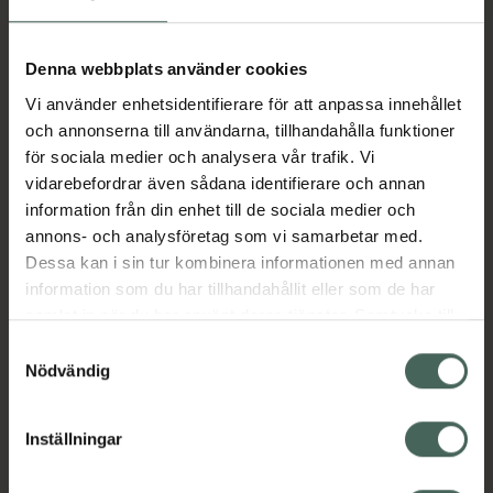
glans.Formulerad utan silikoner.• Vegansk
formula, fri fråningredienser av animaliskt
ursprung.• Formulerad utanammoniak eller
Denna webbplats använder cookies
peroxid.• Stylistgodkänd: utvecklad,
Vi använder enhetsidentifierare för att anpassa innehållet
användoch testad av professionella
och annonserna till användarna, tillhandahålla funktioner
färgexperter.• Upp till 97%mindre hårbrott*.•
för sociala medier och analysera vår trafik. Vi
Våra testsalongstylist använde datafrån 100+
vidarebefordrar även sådana identifierare och annan
nyanser för att bestämma de mest exakta
information från din enhet till de sociala medier och
ochrelevanta tonförbättrande nyanserna.•
annons- och analysföretag som vi samarbetar med.
Säker att använda påfärgat hår.• Inte lämplig
Dessa kan i sin tur kombinera informationen med annan
för grå täckning.
information som du har tillhandahållit eller som de har
Jämförpris
1,33 kr
/
ml
samlat in när du har använt deras tjänster. Samtycke till
cookies är frivilligt och du kan när som helst ändra eller
EAN:
05037156095951
Samtyckesval
återkalla ditt samtycke via webbplatsens
Nödvändig
Kategorier:
cookieinställningar. Ett återkallat samtycke påverkar inte
lagligheten av behandling som skett innan återkallelsen.
Hårfärg
Hårvård
Styling
Vegansk hårvård
Inställningar
Veganska produkter