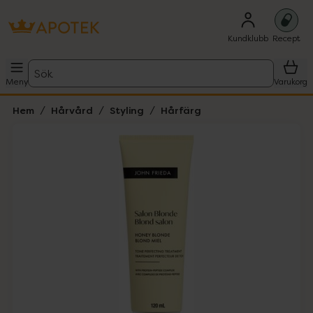
Kundklubb
Recept
Sök
Meny
Varukorg
Hem
Hårvård
Styling
Hårfärg
Hoppa över Lista
Lista: . Innehåller 1 objekt.