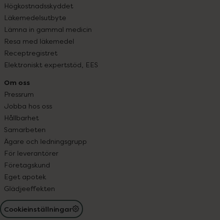
Högkostnadsskyddet
Läkemedelsutbyte
Lämna in gammal medicin
Resa med läkemedel
Receptregistret
Elektroniskt expertstöd, EES
Om oss
Pressrum
Jobba hos oss
Hållbarhet
Samarbeten
Ägare och ledningsgrupp
För leverantörer
Företagskund
Eget apotek
Glädjeeffekten
Cookieinställningar