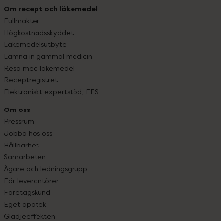
Om recept och läkemedel
Fullmakter
Högkostnadsskyddet
Läkemedelsutbyte
Lämna in gammal medicin
Resa med läkemedel
Receptregistret
Elektroniskt expertstöd, EES
Om oss
Pressrum
Jobba hos oss
Hållbarhet
Samarbeten
Ägare och ledningsgrupp
För leverantörer
Företagskund
Eget apotek
Glädjeeffekten