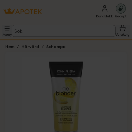
Kundklubb
Recept
Sök
Meny
Varukorg
Hem
Hårvård
Schampo
Hoppa över Lista
Lista: . Innehåller 1 objekt.