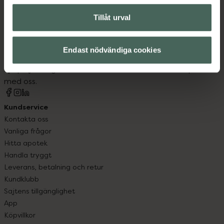
Tillåt urval
Kronans Apotek finns här för dig. Du hittar oss från Skåne i
syd till Lappland i norr, och online i mobilen och på
Endast nödvändiga cookies
datorn. Oavsett vem du är så är det vårt uppdrag att
hjälpa just dig att må lite bättre. Välkommen att prata
med oss.
Kundservice
Kontakta oss
Vanliga frågor
Hitta apotek
Handla tryggt
Leverans, betalning och retur
Kundklubb
Sajtens tillgänglighet
App
Köpvillkor