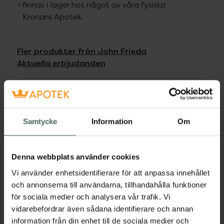
finnas i lager hos något av våra fysiska
Kronans Apotek.
Fler produkter från John Frieda
Aktuella erbjudanden
Beskrivning
Dölj
Ett rengörande schampo med en skonsam
Samtycke
Information
Om
formula från citron och kamomill som
återskapar fuktbalansen, ljusar lätt uppoch
gör håret silkeslent. För ett glansigt och
Denna webbplats använder cookies
solblekthår. Kan användas dagligen.
Vi använder enhetsidentifierare för att anpassa innehållet
och annonserna till användarna, tillhandahålla funktioner
Jämförpris
0,60 kr
/
ml
för sociala medier och analysera vår trafik. Vi
EAN:
05037156287899
vidarebefordrar även sådana identifierare och annan
Kategorier:
information från din enhet till de sociala medier och