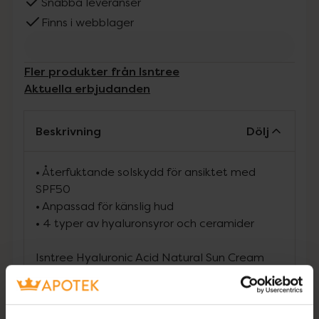
Snabba leveranser
Finns i webblager
Fler produkter från Isntree
Aktuella erbjudanden
Beskrivning
Dölj
• Återfuktande solskydd för ansiktet med
SPF50
• Anpassad för känslig hud
• 4 typer av hyaluronsyror och ceramider
Isntree Hyaluronic Acid Natural Sun Cream
SPF50+ är en mild och återfuktande solkräm
till ansiktet. Med 6 mineralfilter och
solskyddsfaktor 50 ger denna solkräm ett