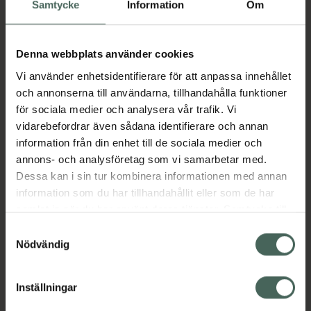
Samtycke
Information
Om
brettspektrumskydd (PA ++++) mot UV-strålar.
Produkten innehåller fyra typer av
Denna webbplats använder cookies
hyaluronsyra och ceramider som hjälper
huden att bevara fukt och ger en återfuktad
Vi använder enhetsidentifierare för att anpassa innehållet
känsla. Den krämiga men lättapplicerade
och annonserna till användarna, tillhandahålla funktioner
formulan ger en mjuk och matt finish.
för sociala medier och analysera vår trafik. Vi
vidarebefordrar även sådana identifierare och annan
Denna solkräm till ansiktet är framtagen för
information från din enhet till de sociala medier och
daglig användning och passar alla hudtyper,
annons- och analysföretag som vi samarbetar med.
särskilt känslig hud.
Dessa kan i sin tur kombinera informationen med annan
Jämförpris
5,98 kr
/
ml
information som du har tillhandahållit eller som de har
samlat in när du har använt deras tjänster. Samtycke till
EAN:
08809782554464
cookies är frivilligt och du kan när som helst ändra eller
Samtyckesval
Kategorier:
återkalla ditt samtycke via webbplatsens
Nödvändig
Hudvård
K-Beauty
Solskydd SPF 50
cookieinställningar. Ett återkallat samtycke påverkar inte
Solskydd för ansikte
Solskydd och solkräm
lagligheten av behandling som skett innan återkallelsen.
Inställningar