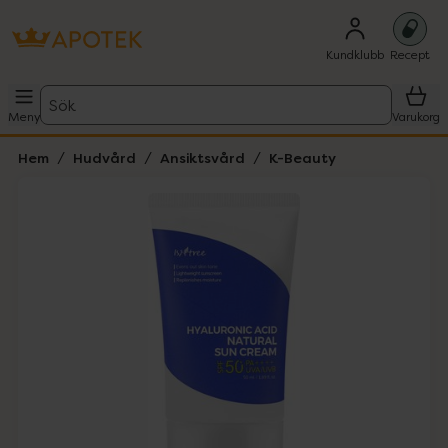
Kundklubb
Recept
Sök
Meny
Varukorg
Hem
Hudvård
Ansiktsvård
K-Beauty
Hoppa över Lista
Lista: . Innehåller 1 objekt.