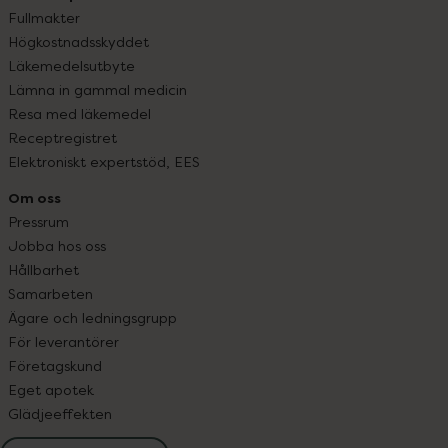
Fullmakter
Högkostnadsskyddet
Läkemedelsutbyte
Lämna in gammal medicin
Resa med läkemedel
Receptregistret
Elektroniskt expertstöd, EES
Om oss
Pressrum
Jobba hos oss
Hållbarhet
Samarbeten
Ägare och ledningsgrupp
För leverantörer
Företagskund
Eget apotek
Glädjeeffekten