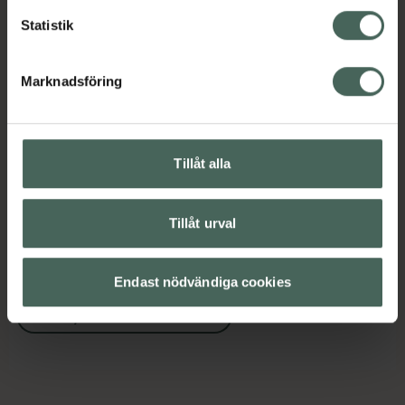
Innehåll
Visa
Statistik
Instruktioner
Visa
Marknadsföring
Tillåt alla
Upptäck flera produkter inom
Hudvård
K-Beauty
Tillåt urval
Solskydd SPF 50
Solskydd för ansikte
Endast nödvändiga cookies
Solskydd och solkräm