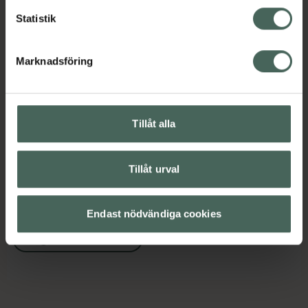
Statistik
Innehåll
Visa
Marknadsföring
Instruktioner
Visa
Tillåt alla
Upptäck flera produkter inom
Tillåt urval
Basmakeup
Concealer
Makeup
Veganska produkter
Endast nödvändiga cookies
Veganskt smink