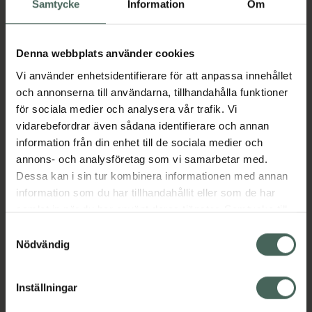
Samtycke
Information
Om
· Fjäderlätt och bekväm att bära med en
naturlig matt finish
· Förbättrar hudens microcirkulation och
Denna webbplats använder cookies
minskar svullnad runt ögonen med hjälp av
Vi använder enhetsidentifierare för att anpassa innehållet
plantextrakt som stimulerar kollagen- och
och annonserna till användarna, tillhandahålla funktioner
elastinproduktion.
för sociala medier och analysera vår trafik. Vi
CRUELTY FREE, CLINICALLY
vidarebefordrar även sådana identifierare och annan
TESTED,FRAGRANCE FREE,VEGAN-
information från din enhet till de sociala medier och
FRIENDLY
annons- och analysföretag som vi samarbetar med.
Jämförpris
17,90 kr
/
ml
Dessa kan i sin tur kombinera informationen med annan
EAN:
07317851244532
information som du har tillhandahållit eller som de har
samlat in när du har använt deras tjänster. Samtycke till
Kategorier:
cookies är frivilligt och du kan när som helst ändra eller
Samtyckesval
Basmakeup
Concealer
Makeup
återkalla ditt samtycke via webbplatsens
Nödvändig
Veganska produkter
Veganskt smink
cookieinställningar. Ett återkallat samtycke påverkar inte
lagligheten av behandling som skett innan återkallelsen.
Inställningar
Omdömen
Visa