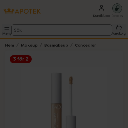
Kundklubb
Recept
Sök
Meny
Varukorg
Hem
Makeup
Basmakeup
Concealer
3 för 2
Hoppa över Lista
Lista: . Innehåller 4 objekt.