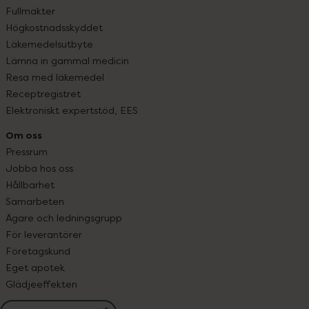
Fullmakter
Högkostnadsskyddet
Läkemedelsutbyte
Lämna in gammal medicin
Resa med läkemedel
Receptregistret
Elektroniskt expertstöd, EES
Om oss
Pressrum
Jobba hos oss
Hållbarhet
Samarbeten
Ägare och ledningsgrupp
För leverantörer
Företagskund
Eget apotek
Glädjeeffekten