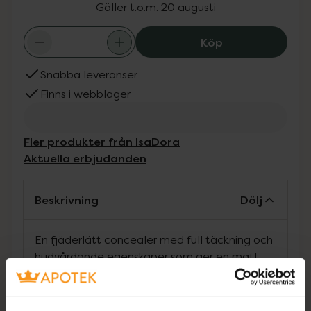
Gäller t.o.m. 20 augusti
IsaDora No Com
Köp
Snabba leveranser
Finns i webblager
Fler produkter från IsaDora
Aktuella erbjudanden
Beskrivning
Dölj
En fjäderlätt concealer med full täckning och
hudvårdande egenskaper som ger en matt
naturlig finish.
· Krämig formula som sitter länge och lätt går
att bygga upp från medium till full täckning