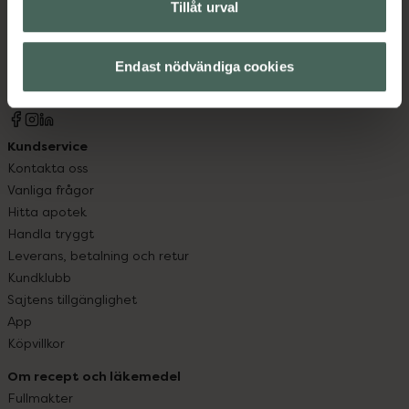
Kronans Apotek finns här för dig. Du hittar oss från Skåne i
Tillåt urval
syd till Lappland i norr, och online i mobilen och på
datorn. Oavsett vem du är så är det vårt uppdrag att
Endast nödvändiga cookies
hjälpa just dig att må lite bättre. Välkommen att prata
med oss.
Kundservice
Kontakta oss
Vanliga frågor
Hitta apotek
Handla tryggt
Leverans, betalning och retur
Kundklubb
Sajtens tillgänglighet
App
Köpvillkor
Om recept och läkemedel
Fullmakter