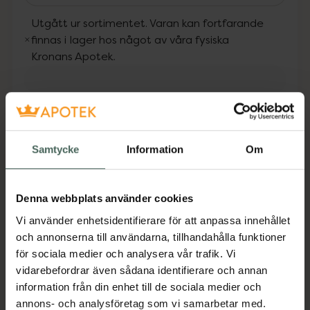
Utgått ur sortimentet. Varan kan fortfarande
finnas i lager hos något av våra fysiska
Kronans Apotek.
Fler produkter från Utgått
Aktuella erbjudanden
Samtycke
Information
Om
Beskrivning
Dölj
Denna webbplats använder cookies
Den här vattenbaserade, flytande eyelinern
skapar en läcker ”wet look”. Den glossiga
Vi använder enhetsidentifierare för att anpassa innehållet
finishen och utmärkta hållbarheten gör den till
och annonserna till användarna, tillhandahålla funktioner
ett måste när du vill skapa en snygg party-
för sociala medier och analysera vår trafik. Vi
makeup. Den vattenfasta, snabbtorkande
vidarebefordrar även sådana identifierare och annan
formulan glider lätt över franslinjen tack vare
information från din enhet till de sociala medier och
den spetsiga och flexibla applikatorspetsen.
annons- och analysföretag som vi samarbetar med.