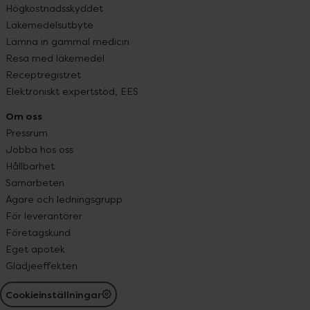
Högkostnadsskyddet
Läkemedelsutbyte
Lämna in gammal medicin
Resa med läkemedel
Receptregistret
Elektroniskt expertstöd, EES
Om oss
Pressrum
Jobba hos oss
Hållbarhet
Samarbeten
Ägare och ledningsgrupp
För leverantörer
Företagskund
Eget apotek
Glädjeeffekten
Cookieinställningar