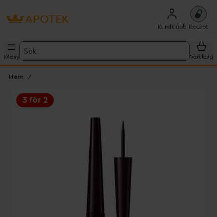
Kundklubb
Recept
Sök
Meny
Varukorg
Hem
3 för 2
Hoppa över Lista
Lista: . Innehåller 5 objekt.