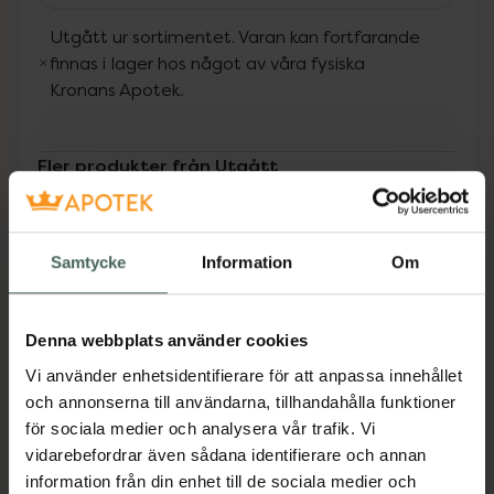
Utgått ur sortimentet. Varan kan fortfarande
finnas i lager hos något av våra fysiska
Kronans Apotek.
Fler produkter från Utgått
Aktuella erbjudanden
Beskrivning
Dölj
Samtycke
Information
Om
Med 3% Vitamin C (Sodium Ascorbyl
Denna webbplats använder cookies
Phosphate), antioxidanterna vitamin E och
0,5% ferulinsyra ljusar detta serum upp och
Vi använder enhetsidentifierare för att anpassa innehållet
jämnar ut hudtonen samtidigt som det ökar
och annonserna till användarna, tillhandahålla funktioner
hudens egen kollagenproduktion för en
för sociala medier och analysera vår trafik. Vi
fastare och smidigare hud. Hyaluronsyra och
vidarebefordrar även sådana identifierare och annan
biosackarider ger långvarig återfuktning,
information från din enhet till de sociala medier och