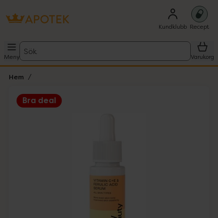
Kundklubb
Recept
Sök
Meny
Varukorg
Hem
Bra deal
Hoppa över Lista
Lista: . Innehåller 2 objekt.