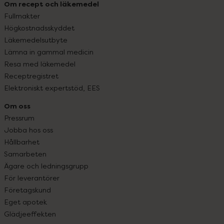
Om recept och läkemedel
Fullmakter
Högkostnadsskyddet
Läkemedelsutbyte
Lämna in gammal medicin
Resa med läkemedel
Receptregistret
Elektroniskt expertstöd, EES
Om oss
Pressrum
Jobba hos oss
Hållbarhet
Samarbeten
Ägare och ledningsgrupp
För leverantörer
Företagskund
Eget apotek
Glädjeeffekten