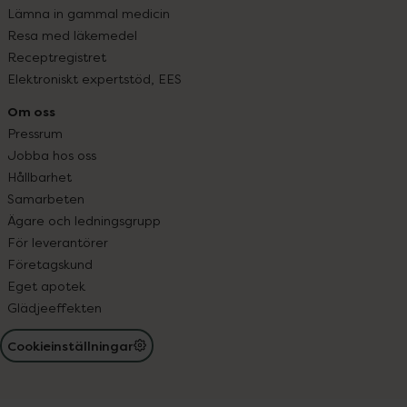
Lämna in gammal medicin
Resa med läkemedel
Receptregistret
Elektroniskt expertstöd, EES
Om oss
Pressrum
Jobba hos oss
Hållbarhet
Samarbeten
Ägare och ledningsgrupp
För leverantörer
Företagskund
Eget apotek
Glädjeeffekten
Cookieinställningar