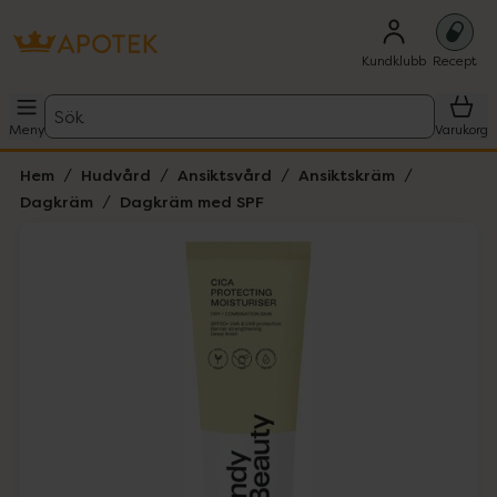
Kundklubb
Recept
Sök
Meny
Varukorg
Hem
Hudvård
Ansiktsvård
Ansiktskräm
Dagkräm
Dagkräm med SPF
Hoppa över Lista
Lista: . Innehåller 1 objekt.