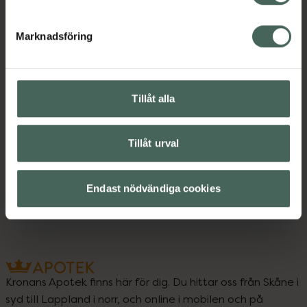
Kontaktinfo tillverkare
Visa
Marknadsföring
Tillåt alla
Upptäck flera produkter inom
Ansiktskräm
Ansiktsvård
Tillåt urval
Dagkräm
Dagkräm med SPF
Hudvård
Endast nödvändiga cookies
Kronans Apotek finns här för dig. Du hittar oss från Skåne i
syd till Lappland i norr, och online i mobilen och på