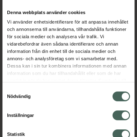
huden. Pantenol, hyaluronsyra och allantoin
Denna webbplats använder cookies
gör detta till en dagkräm som fungerar året
om och ger en långvarig återfuktad känsla.
Vi använder enhetsidentifierare för att anpassa innehållet
och annonserna till användarna, tillhandahålla funktioner
Jämförpris
5,98 kr
/
ml
för sociala medier och analysera vår trafik. Vi
EAN:
07350068606120
vidarebefordrar även sådana identifierare och annan
information från din enhet till de sociala medier och
Kategorier:
annons- och analysföretag som vi samarbetar med.
Ansiktskräm
Ansiktsvård
Dagkräm
Dessa kan i sin tur kombinera informationen med annan
Dagkräm med SPF
Hudvård
information som du har tillhandahållit eller som de har
samlat in när du har använt deras tjänster. Samtycke till
cookies är frivilligt och du kan när som helst ändra eller
Omdömen
Visa
Samtyckesval
återkalla ditt samtycke via webbplatsens
Nödvändig
cookieinställningar. Ett återkallat samtycke påverkar inte
lagligheten av behandling som skett innan återkallelsen.
Innehåll
Visa
Inställningar
Instruktioner
Visa
Statistik