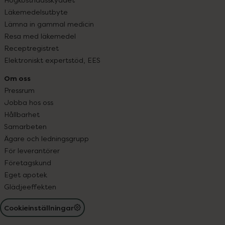
Läkemedelsutbyte
Lämna in gammal medicin
Resa med läkemedel
Receptregistret
Elektroniskt expertstöd, EES
Om oss
Pressrum
Jobba hos oss
Hållbarhet
Samarbeten
Ägare och ledningsgrupp
För leverantörer
Företagskund
Eget apotek
Glädjeeffekten
Cookieinställningar