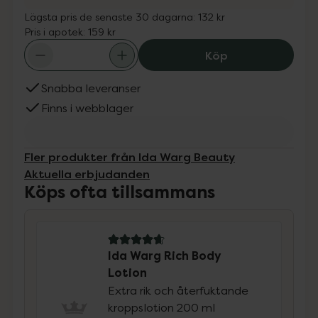
Lägsta pris de senaste 30 dagarna:
132 kr
Pris i apotek:
159 kr
Ida Warg Rich Bo
Köp
Snabba leveranser
Finns i webblager
Fler produkter från Ida Warg Beauty
Aktuella erbjudanden
Köps ofta tillsammans
4.7 av 5 i omdöme
Ida Warg Rich Body
Lotion
Extra rik och återfuktande
kroppslotion 200 ml