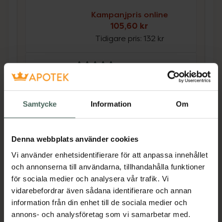
Kampanjpris online
105,60 kr
Tidigare pris:
132 kr
4.7 av 5 i omdöme
Ida Warg Feeling Clean
Shower Mousse
Krämig och mild
Samtycke
Information
Om
duschmousse 200 ml
Kampanjpris online
Denna webbplats använder cookies
63,20 kr
Vi använder enhetsidentifierare för att anpassa innehållet
Tidigare pris:
79 kr
och annonserna till användarna, tillhandahålla funktioner
Köp båda för
:
168,80 kr
för sociala medier och analysera vår trafik. Vi
vidarebefordrar även sådana identifierare och annan
Köp båda
information från din enhet till de sociala medier och
annons- och analysföretag som vi samarbetar med.