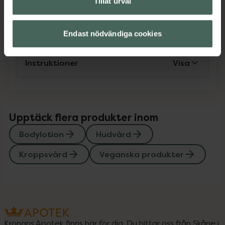
Tillåt urval
Innehåll
Visa
Endast nödvändiga cookies
Instruktioner
Visa
Upptäck flera produkter inom
Bodylotion
Hudvård
Kroppsvård
Veganska produkter
Kronans Apotek finns här för dig. Du hittar oss från Skåne i