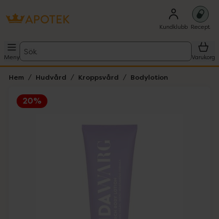
Kundklubb
Recept
Sök
Meny
Varukorg
Hem
Hudvård
Kroppsvård
Bodylotion
20%
Hoppa över Lista
Lista: . Innehåller 1 objekt.