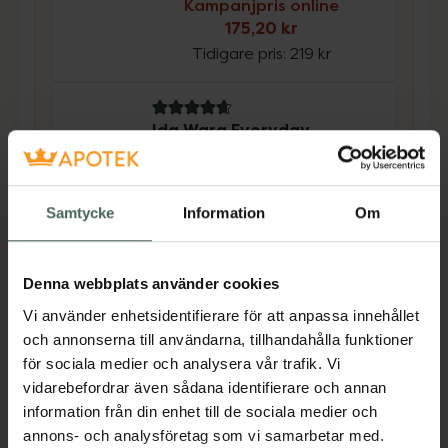
Kampanjpris online
175,20 kr
Tidigare pris:
219 kr
4.9 av 5 i omdöme
Ida Warg Everyday
Conditioner PRO Size
Milt balsam 500 ml
Samtycke
Information
Om
Kampanjpris online
180 kr
Tidigare pris:
225 kr
Denna webbplats använder cookies
Köp båda för
:
355,20 kr
Vi använder enhetsidentifierare för att anpassa innehållet
och annonserna till användarna, tillhandahålla funktioner
Köp båda
för sociala medier och analysera vår trafik. Vi
vidarebefordrar även sådana identifierare och annan
information från din enhet till de sociala medier och
Beskrivning
Dölj
annons- och analysföretag som vi samarbetar med.