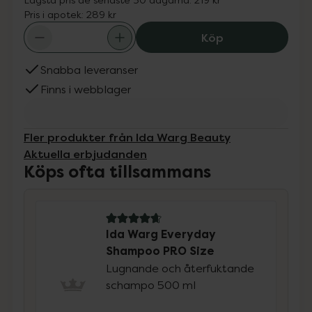
Pris i apotek:
289 kr
Ida Warg Everyd
Köp
Snabba leveranser
Finns i webblager
Fler produkter från Ida Warg Beauty
Aktuella erbjudanden
Köps ofta tillsammans
4.8 av 5 i omdöme
Ida Warg Everyday
Shampoo PRO Size
Lugnande och återfuktande
schampo 500 ml