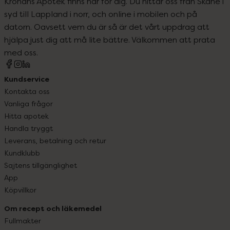
Kronans Apotek finns här för dig. Du hittar oss från Skåne i
syd till Lappland i norr, och online i mobilen och på
datorn. Oavsett vem du är så är det vårt uppdrag att
hjälpa just dig att må lite bättre. Välkommen att prata
med oss.
Kundservice
Kontakta oss
Vanliga frågor
Hitta apotek
Handla tryggt
Leverans, betalning och retur
Kundklubb
Sajtens tillgänglighet
App
Köpvillkor
Om recept och läkemedel
Fullmakter