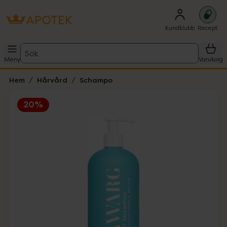
Kundklubb
Recept
Sök
Meny
Varukorg
Hem
Hårvård
Schampo
20%
Hoppa över Lista
Lista: . Innehåller 1 objekt.