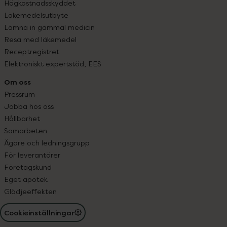
Högkostnadsskyddet
Läkemedelsutbyte
Lämna in gammal medicin
Resa med läkemedel
Receptregistret
Elektroniskt expertstöd, EES
Om oss
Pressrum
Jobba hos oss
Hållbarhet
Samarbeten
Ägare och ledningsgrupp
För leverantörer
Företagskund
Eget apotek
Glädjeeffekten
Cookieinställningar