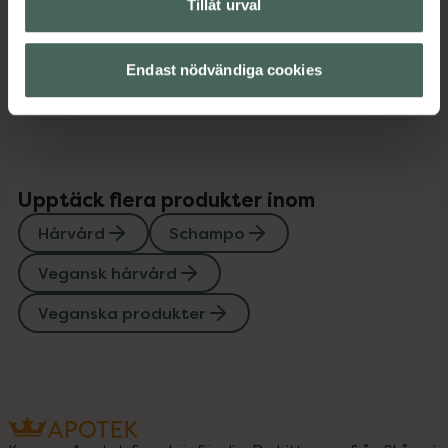
Tillåt urval
Innehåll
Visa
Endast nödvändiga cookies
Instruktioner
Visa
Upptäck flera produkter inom
Hårvård
Schampo
Vegansk hårvård
Veganska produkter