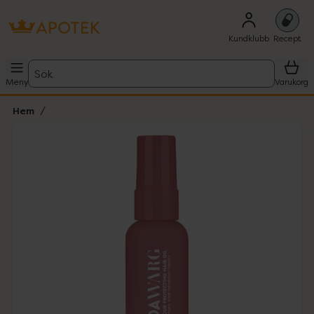
Kundklubb
Recept
Sök
Meny
Varukorg
Hem
Hoppa över Lista
Lista: . Innehåller 1 objekt.