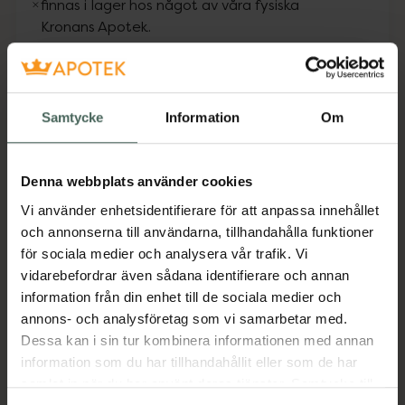
finnas i lager hos något av våra fysiska
Kronans Apotek.
Fler produkter från Utgått
Aktuella erbjudanden
Samtycke
Information
Om
Beskrivning
Dölj
Denna webbplats använder cookies
Vi använder enhetsidentifierare för att anpassa innehållet
En mjukgörande olja med avocado och argan
och annonserna till användarna, tillhandahålla funktioner
som ger glans, lyster och motverkar frizz. Gör
för sociala medier och analysera vår trafik. Vi
håret slätt, lättborstat och följsamt utan att
vidarebefordrar även sådana identifierare och annan
tynga ned.
information från din enhet till de sociala medier och
Jämförpris
2,90 kr
/
ml
annons- och analysföretag som vi samarbetar med.
Dessa kan i sin tur kombinera informationen med annan
EAN:
07350127611508
information som du har tillhandahållit eller som de har
Kategorier:
samlat in när du har använt deras tjänster. Samtycke till