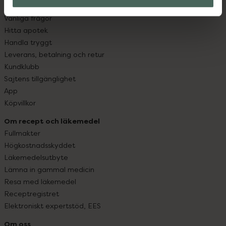
Kontakta oss
Vanliga frågor
Hitta apotek
Handla tryggt
Leverans, betalning och retur
Kundklubb
Sajtens tillgänglighet
App
Köpvillkor
Om recept och läkemedel
Fullmakter
Högkostnadsskyddet
Läkemedelsutbyte
Lämna in gammal medicin
Resa med läkemedel
Receptregistret
Elektroniskt expertstöd, EES
Om oss