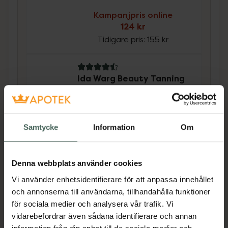
Kampanjpris online
124 kr
Tidigare pris:
155 kr
4.5 av 5 i omdöme
Ida Warg Beauty Tanning
Mit
Handske vid applicering av
brun utan sol 1 st
Samtycke
Information
Om
Kampanjpris online
28,80 kr
Tidigare pris:
36 kr
Denna webbplats använder cookies
Vi använder enhetsidentifierare för att anpassa innehållet
Köp båda för
:
152,80 kr
och annonserna till användarna, tillhandahålla funktioner
Köp båda
för sociala medier och analysera vår trafik. Vi
vidarebefordrar även sådana identifierare och annan