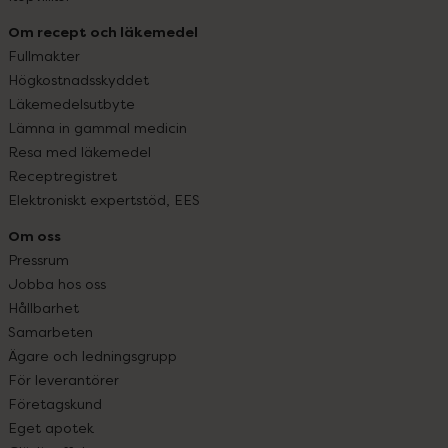
Om recept och läkemedel
Fullmakter
Högkostnadsskyddet
Läkemedelsutbyte
Lämna in gammal medicin
Resa med läkemedel
Receptregistret
Elektroniskt expertstöd, EES
Om oss
Pressrum
Jobba hos oss
Hållbarhet
Samarbeten
Ägare och ledningsgrupp
För leverantörer
Företagskund
Eget apotek