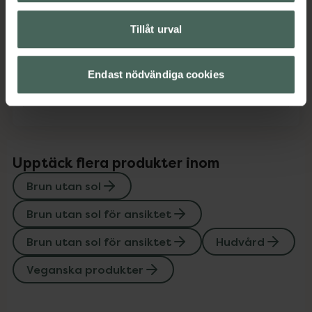
Tillåt urval
Innehåll
Visa
Endast nödvändiga cookies
Instruktioner
Visa
Upptäck flera produkter inom
Brun utan sol
Brun utan sol för ansiktet
Brun utan sol för ansiktet
Hudvård
Veganska produkter