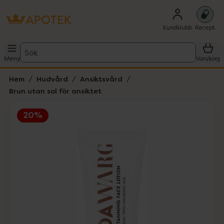
Kundklubb
Recept
Sök
Meny
Varukorg
Hem
Hudvård
Ansiktsvård
Brun utan sol för ansiktet
20%
Hoppa över Lista
Lista: . Innehåller 1 objekt.