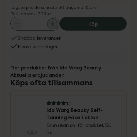
Lägsta pris de senaste 30 dagarna:
155 kr
Pris i apotek:
209 kr
Ida Warg Beauty
Köp
Snabba leveranser
Finns i webblager
Fler produkter från Ida Warg Beauty
Aktuella erbjudanden
Köps ofta tillsammans
4.4 av 5 i omdöme
Ida Warg Beauty Self-
Tanning Face Lotion
Brun utan sol för ansiktet 50
ml