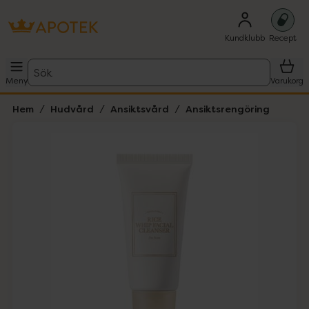
Kundklubb
Recept
Sök
Meny
Varukorg
Hem
Hudvård
Ansiktsvård
Ansiktsrengöring
Hoppa över Lista
Lista: . Innehåller 2 objekt.