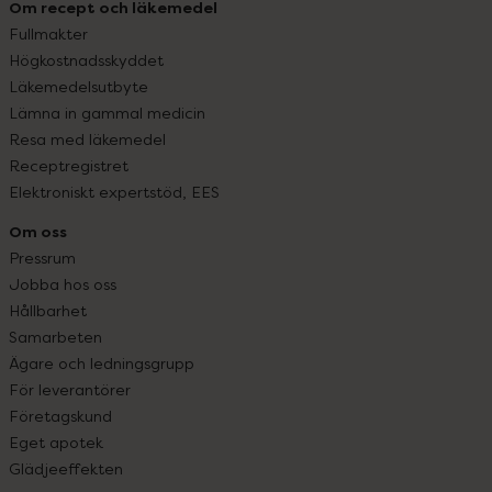
Om recept och läkemedel
Fullmakter
Högkostnadsskyddet
Läkemedelsutbyte
Lämna in gammal medicin
Resa med läkemedel
Receptregistret
Elektroniskt expertstöd, EES
Om oss
Pressrum
Jobba hos oss
Hållbarhet
Samarbeten
Ägare och ledningsgrupp
För leverantörer
Företagskund
Eget apotek
Glädjeeffekten