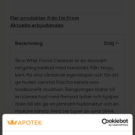
Fler produkter från I'm From
Aktuella erbjudanden
Beskrivning
Dölj
Rice Whip Facial Cleanser är en skonsam
rengöring berikad med risextrakt från Yeoju,
känt för sina vårdande egenskaper och för att
ge huden samma fräscha känsla som
traditionellt risvatten. Rengöringen bidrar till
en klarare hud med förnyad lyster och hjälper
även till att ge en jämnare hudstruktur och en
mjukare känsla. Med tre typer av syror (AHA,
BHA och PHA) hjälper den varsamt till att
avlägsna döda hudceller och
överskottssebum.