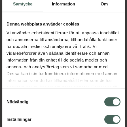
Samtycke
Information
Om
Den mjuka och krämiga konsistensen bildar
ett rikt och fylligt skum så snart den kommer i
Denna webbplats använder cookies
kontakt med vatten. Rengör grundligt huden,
från orenheter djupt nere i porerna till
Vi använder enhetsidentifierare för att anpassa innehållet
solskydd, smink och ultrafina partiklar från
och annonserna till användarna, tillhandahålla funktioner
miljön. Denna rengöring torkar inte ut huden,
för sociala medier och analysera vår trafik. Vi
utan lämnar den återfuktad tack vare det
vidarebefordrar även sådana identifierare och annan
fuktgivande Yeoju-risextraktet.
information från din enhet till de sociala medier och
annons- och analysföretag som vi samarbetar med.
Rekommenderas för:
Dessa kan i sin tur kombinera informationen med annan
•
Mild och skonsam skumrengöring
information som du har tillhandahållit eller som de har
•
Passar känslig hud
samlat in när du har använt deras tjänster. Samtycke till
•
Den mjuka skumtexturen minimerar onödig
cookies är frivilligt och du kan när som helst ändra eller
Samtyckesval
friktion och avlägsnar orenheter skonsamt
återkalla ditt samtycke via webbplatsens
Nödvändig
utan att irritera huden
cookieinställningar. Ett återkallat samtycke påverkar inte
EAN:
08809525933013
lagligheten av behandling som skett innan återkallelsen.
Inställningar
Kategorier: