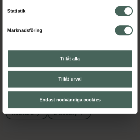
Ansiktsrengöring
Ansiktsvård
Hudvård
Statistik
K-Beauty
Marknadsföring
Innehåll
Visa
Instruktioner
Visa
Tillåt alla
Tillåt urval
Upptäck flera produkter inom
Endast nödvändiga cookies
Ansiktsrengöring
Ansiktsvård
Hudvård
K-Beauty