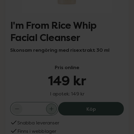
I'm From Rice Whip
Facial Cleanser
Skonsam rengöring med risextrakt 30 ml
Pris online
149 kr
I apotek:
149 kr
I'm From Rice Wh
Köp
Snabba leveranser
Finns i webblager