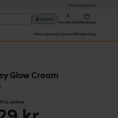
Företagskund
Recept
Kundklubb
Varukorg
Hitta apotek
Tjänster
Rådgivning
ey Glow Cream
g
Pris online
29 kr