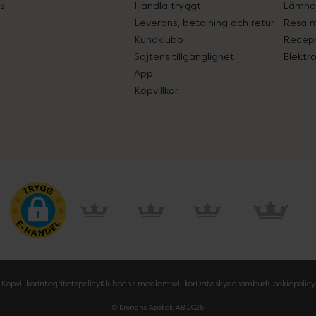
s.
Handla tryggt
Lämna 
Leverans, betalning och retur
Resa 
Kundklubb
Recept
Sajtens tillgänglighet
Elektr
App
Köpvillkor
Köpvillkor
Integritetspolicy
Klubbens medlemsvillkor
Dataskyddsombud
Cookiepolicy
© Kronans Apotek AB
2026