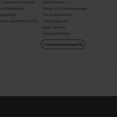
in gammal medicin
Samarbeten
med läkemedel
Ägare och ledningsgrupp
registret
För leverantörer
oniskt expertstöd, EES
Företagskund
Eget apotek
Glädjeeffekten
Cookieinställningar