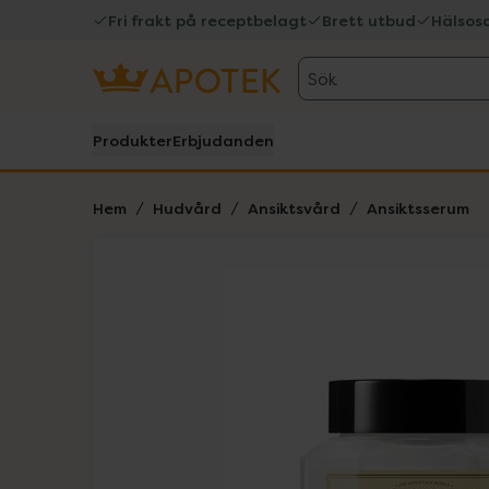
Fri frakt på receptbelagt
Brett utbud
Hälsos
Sök
Produkter
Erbjudanden
Hem
Hudvård
Ansiktsvård
Ansiktsserum
Hoppa över Lista
Lista: . Innehåller 4 objekt.