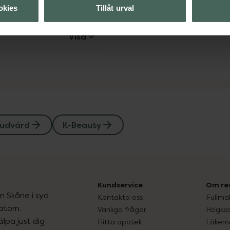
Visa
okies
Tillåt urval
Visa
udvård
K-Beauty
Kundservice
Om re
ån Skåne i syd
Kontakta oss
Fullma
atorn.
Vanliga frågor
Högkos
lpa just dig
Hitta apotek
Läkem