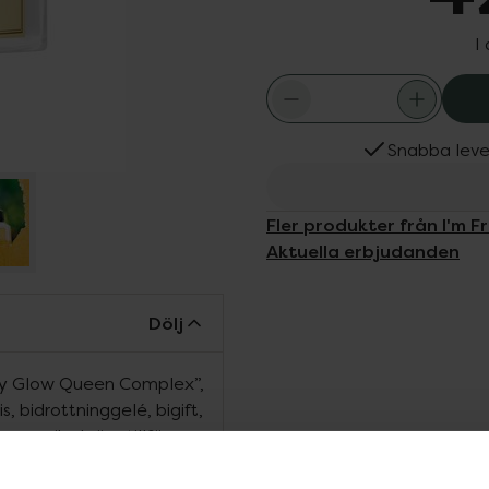
I
Snabba leve
Fler produkter från I'm F
Aktuella erbjudanden
Dölj
y Glow Queen Complex”,
, bidrottninggelé, bigift,
nna rika kräm tillför
som den bidrar till att
ra fukt- och oljenivån i