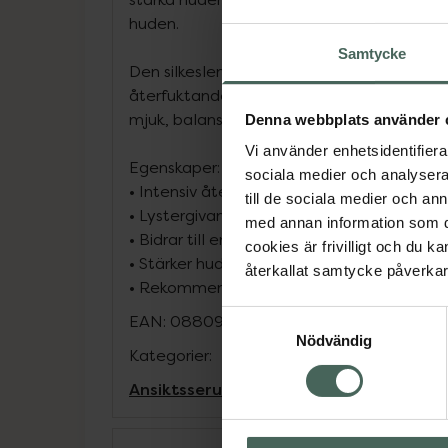
huden.
Samtycke
Den silkeslena och smidiga texturen absor
återfuktande på djupet utan att kännas k
mjuk, balanserad och med massor av lyste
Denna webbplats använder 
Vi använder enhetsidentifierar
Egenskaper:
sociala medier och analysera 
•
Intensiv återfuktning och näring
till de sociala medier och a
•
Lystergivande och utjämnande
med annan information som du 
•
Bidrar till en smidig och återfuktad hud
cookies är frivilligt och du k
•
Stärker hudbarriären
återkallat samtycke påverkar 
•
Rekommenderas för torr, glåmig och oba
Samtyckesval
EAN:
08809595052850
Nödvändig
Kategorier:
Ansiktsserum
Ansiktsvård
Hudvård
K-Be