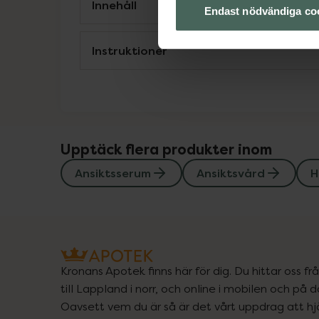
Innehåll
Endast nödvändiga co
Instruktioner
Upptäck flera produkter inom
Ansiktsserum
Ansiktsvård
H
Kronans Apotek finns här för dig. Du hittar oss fr
till Lappland i norr, och online i mobilen och på d
Oavsett vem du är så är det vårt uppdrag att hjä