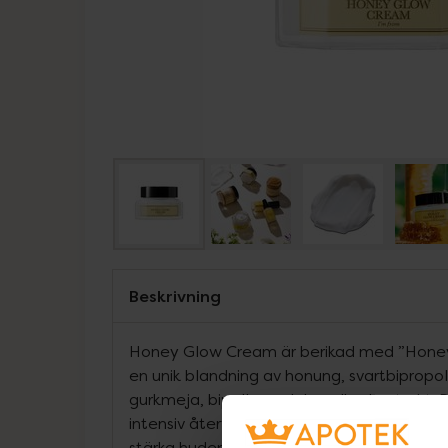
Beskrivning
Honey Glow Cream är berikad med ”Hone
en unik blandning av honung, svartbipropolis
gurkmeja, bipollen och kanelbarkextrakt. De
intensiv återfuktning och näring, samtidigt 
stärka hudens naturliga barriär och balanse