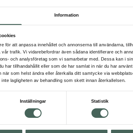
Information
beras lätt och verkar
libbig. Huden lämnas
r.
cookies
e för att anpassa innehållet och annonserna till användarna, tillh
vår trafik. Vi vidarebefordrar även sådana identifierare och anna
nnons- och analysföretag som vi samarbetar med. Dessa kan i sin
har tillhandahållit eller som de har samlat in när du har använt 
an när som helst ändra eller återkalla ditt samtycke via webbplats
inte lagligheten av behandling som skett innan återkallelsen.
lanserad hud.
Inställningar
Statistik
auty