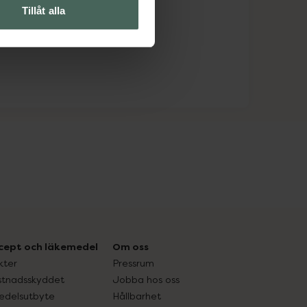
Tillåt alla
cept och läkemedel
Om oss
kter
Pressrum
tnadsskyddet
Jobba hos oss
edelsutbyte
Hållbarhet