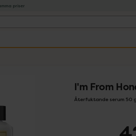
amma priser
I'm From Hon
Återfuktande serum 50 
4