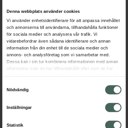
en klarare hud.
Denna webbplats använder cookies
•
Berikad med röd ginseng, känd för sina
närande och revitaliserande egenskaper.
Vi använder enhetsidentifierare för att anpassa innehållet
•
Stödjer hudens elasticitet och lämnar huden
och annonserna till användarna, tillhandahålla funktioner
mjuk och återfuktad.
för sociala medier och analysera vår trafik. Vi
vidarebefordrar även sådana identifierare och annan
Rekommenderas för:
information från din enhet till de sociala medier och
•
Torr och trött hud som behöver näring och
annons- och analysföretag som vi samarbetar med.
vitalitet.
Dessa kan i sin tur kombinera informationen med annan
•
Oljig och obalanserad hud som behöver en
information som du har tillhandahållit eller som de har
djuprengöring.
samlat in när du har använt deras tjänster. Samtycke till
•
Hud som känns sträv och ojämn och behöver
cookies är frivilligt och du kan när som helst ändra eller
Samtyckesval
en utjämnande effekt.
återkalla ditt samtycke via webbplatsens
Nödvändig
EAN:
08809187048537
cookieinställningar. Ett återkallat samtycke påverkar inte
lagligheten av behandling som skett innan återkallelsen.
Kategorier:
Inställningar
Ansiktsmask
Ansiktsvård
Hudvård
K-Beauty
Statistik