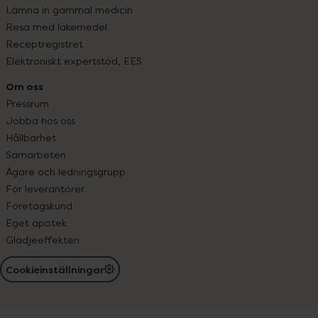
Lämna in gammal medicin
Resa med läkemedel
Receptregistret
Elektroniskt expertstöd, EES
Om oss
Pressrum
Jobba hos oss
Hållbarhet
Samarbeten
Ägare och ledningsgrupp
För leverantörer
Företagskund
Eget apotek
Glädjeeffekten
Cookieinställningar