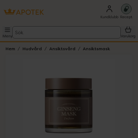
Kundklubb
Recept
Sök
Meny
Varukorg
Hem
Hudvård
Ansiktsvård
Ansiktsmask
Hoppa över Lista
Lista: . Innehåller 4 objekt.