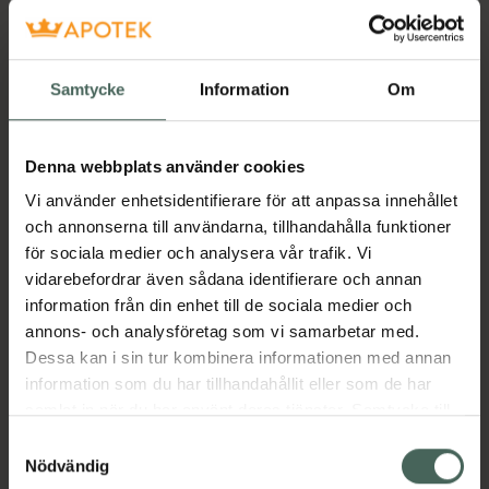
tvätt.
Egenskaper:
Samtycke
Information
Om
•
Löser upp och avlägsnar makeup, orenheter
och överflödigt talg
•
Bidrar till att avlägsna döda hudceller och
Denna webbplats använder cookies
pormaskar
•
Ger en återfuktad och mjuk hud efter
Vi använder enhetsidentifierare för att anpassa innehållet
rengöring
och annonserna till användarna, tillhandahålla funktioner
•
Innehåller fikonolja, känd för sitt rika innehåll
för sociala medier och analysera vår trafik. Vi
av vitaminer och polyfenoler
vidarebefordrar även sådana identifierare och annan
•
Skonsam och hypoallergen formula,
information från din enhet till de sociala medier och
anpassad även för känslig hud
annons- och analysföretag som vi samarbetar med.
Dessa kan i sin tur kombinera informationen med annan
Rekommenderas för:
information som du har tillhandahållit eller som de har
•
Torr hud
samlat in när du har använt deras tjänster. Samtycke till
•
Kombinerad hud
cookies är frivilligt och du kan när som helst ändra eller
Samtyckesval
•
Känslig hud
återkalla ditt samtycke via webbplatsens
Nödvändig
cookieinställningar. Ett återkallat samtycke påverkar inte