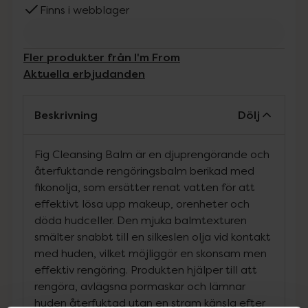
Finns i webblager
Fler produkter från I'm From
Aktuella erbjudanden
Beskrivning
Dölj
Fig Cleansing Balm är en djuprengörande och
återfuktande rengöringsbalm berikad med
fikonolja, som ersätter renat vatten för att
effektivt lösa upp makeup, orenheter och
döda hudceller. Den mjuka balmtexturen
smälter snabbt till en silkeslen olja vid kontakt
med huden, vilket möjliggör en skonsam men
effektiv rengöring. Produkten hjälper till att
rengöra, avlägsna pormaskar och lämnar
huden återfuktad utan en stram känsla efter