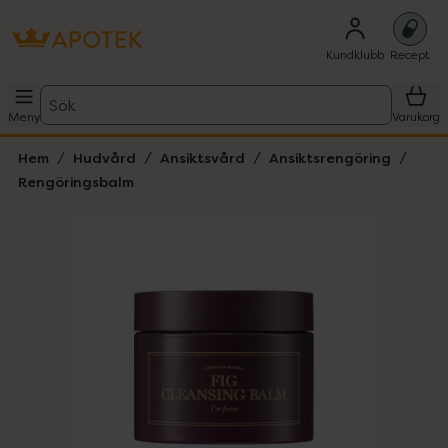
Kundklubb
Recept
Sök
Meny
Varukorg
Hem
Hudvård
Ansiktsvård
Ansiktsrengöring
Rengöringsbalm
Hoppa över Lista
Lista: . Innehåller 4 objekt.