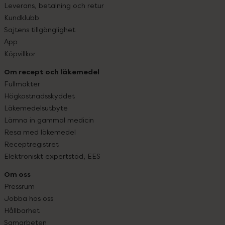
Leverans, betalning och retur
Kundklubb
Sajtens tillgänglighet
App
Köpvillkor
Om recept och läkemedel
Fullmakter
Högkostnadsskyddet
Läkemedelsutbyte
Lämna in gammal medicin
Resa med läkemedel
Receptregistret
Elektroniskt expertstöd, EES
Om oss
Pressrum
Jobba hos oss
Hållbarhet
Samarbeten