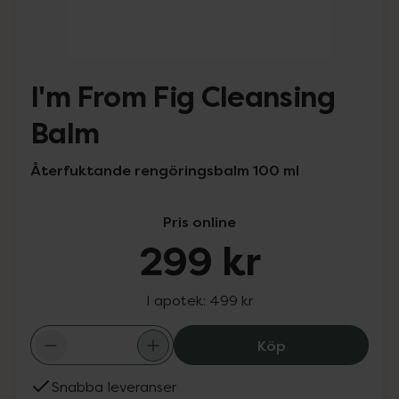
I'm From Fig Cleansing
Balm
Återfuktande rengöringsbalm 100 ml
Pris online
299 kr
I apotek:
499 kr
I'm From Fig Cle
Köp
Snabba leveranser