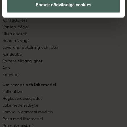
Endast nödvändiga cookies
Kundservice
Kontakta oss
Vanliga frågor
Hitta apotek
Handla tryggt
Leverans, betalning och retur
Kundklubb
Sajtens tillgänglighet
App
Köpvillkor
Om recept och läkemedel
Fullmakter
Högkostnadsskyddet
Läkemedelsutbyte
Lämna in gammal medicin
Resa med läkemedel
Receptregistret