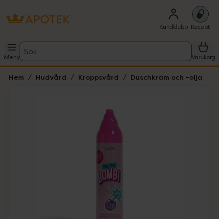
Kundklubb
Recept
Sök
Meny
Varukorg
Hem
Hudvård
Kroppsvård
Duschkräm och -olja
Hoppa över Lista
Lista: . Innehåller 1 objekt.