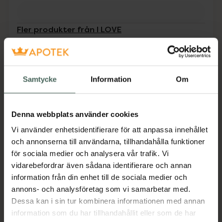
Fler produkter från I LOVE
Aktuella erbjudanden
Beskrivning
Dölj
Samtycke
Information
Om
Löddrande duschmousse.
Denna webbplats använder cookies
Jämförpris
0,36 kr
/
ml
Vi använder enhetsidentifierare för att anpassa innehållet
EAN:
05060849634724
och annonserna till användarna, tillhandahålla funktioner
Kategorier:
för sociala medier och analysera vår trafik. Vi
Duschkräm och -olja
Hudvård
Kroppsvård
vidarebefordrar även sådana identifierare och annan
information från din enhet till de sociala medier och
annons- och analysföretag som vi samarbetar med.
Innehåll
Visa
Dessa kan i sin tur kombinera informationen med annan
information som du har tillhandahållit eller som de har