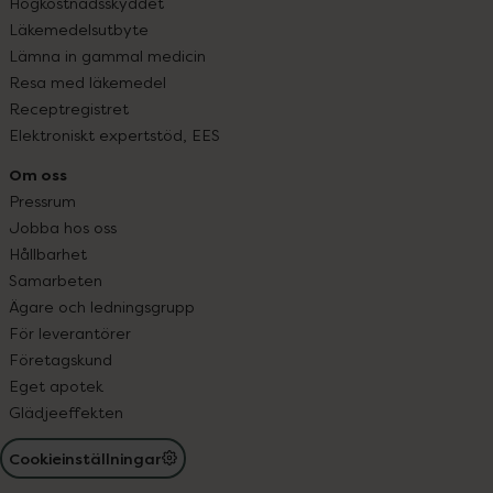
Högkostnadsskyddet
Läkemedelsutbyte
Lämna in gammal medicin
Resa med läkemedel
Receptregistret
Elektroniskt expertstöd, EES
Om oss
Pressrum
Jobba hos oss
Hållbarhet
Samarbeten
Ägare och ledningsgrupp
För leverantörer
Företagskund
Eget apotek
Glädjeeffekten
Cookieinställningar