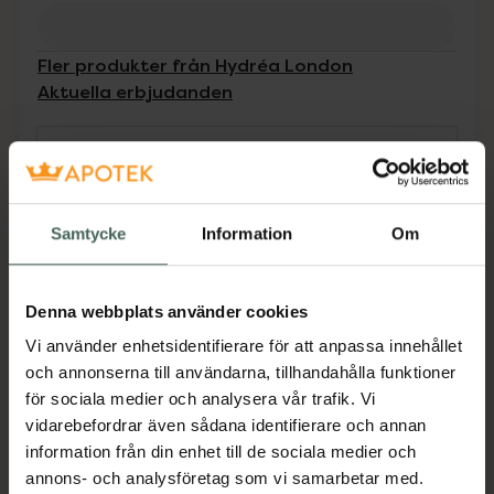
Fler produkter från Hydréa London
Aktuella erbjudanden
Beskrivning
Dölj
Hydrea London Round Bamboo Body Brush är
Samtycke
Information
Om
en 100% naturlig kroppsborste. Med ett
bekvämt handtag tillverkat av hållbart odlad
bambu och borst av hästman och kaktus som
Denna webbplats använder cookies
ger en perfekt balans mellan mjukt och hårt.
Vi använder enhetsidentifierare för att anpassa innehållet
Används torr för att öka blodcirkulation och
och annonserna till användarna, tillhandahålla funktioner
exfoliera huden.
för sociala medier och analysera vår trafik. Vi
Jämförpris
249 kr
/
st
vidarebefordrar även sådana identifierare och annan
information från din enhet till de sociala medier och
EAN:
05060067463762
annons- och analysföretag som vi samarbetar med.
Kategorier: