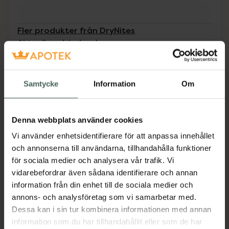
Fler produkter från DryNites
Aktuella erbjudanden
Beskrivning
Dölj
Samtycke
Information
Om
DryNites är en specialblöja utformad för att
vara högabsorberande, diskret och med en
Denna webbplats använder cookies
god passform till äldre barn.
Vi använder enhetsidentifierare för att anpassa innehållet
Jämförpris
7,99 kr
/
st
och annonserna till användarna, tillhandahålla funktioner
för sociala medier och analysera vår trafik. Vi
EAN:
05029053527581
vidarebefordrar även sådana identifierare och annan
Kategorier:
information från din enhet till de sociala medier och
Barn och föräldrar
annons- och analysföretag som vi samarbetar med.
Dessa kan i sin tur kombinera informationen med annan
information som du har tillhandahållit eller som de har