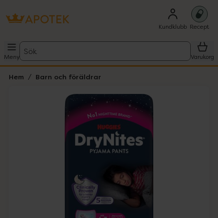
Kundklubb
Recept
Sök
Meny
Varukorg
Hem
Barn och föräldrar
Hoppa över Lista
Lista: . Innehåller 1 objekt.