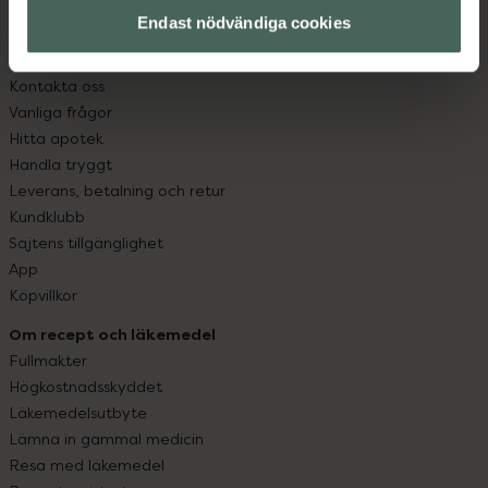
med oss.
Endast nödvändiga cookies
Kundservice
Kontakta oss
Vanliga frågor
Hitta apotek
Handla tryggt
Leverans, betalning och retur
Kundklubb
Sajtens tillgänglighet
App
Köpvillkor
Om recept och läkemedel
Fullmakter
Högkostnadsskyddet
Läkemedelsutbyte
Lämna in gammal medicin
Resa med läkemedel