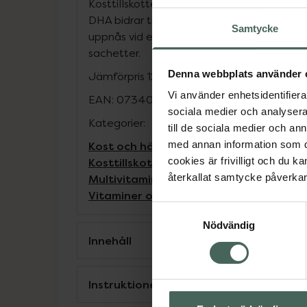
Kosttillskottet innehåller Omega 3 i form
DHA bidrar till hjärtats normala funktion
Samtycke
uppnås vid ett dagligt intag om minst 25
sachetter.
Denna webbplats använder 
Jämförpris
12,71 kr
/
st
Vi använder enhetsidentifierar
EAN:
07340183500052
sociala medier och analysera 
Kategorier:
till de sociala medier och a
Kost och hälsa
Kosttillskott
Kosttillskot
med annan information som du 
Kosttillskott för män
Kosttillskott för 
cookies är frivilligt och du k
Multivitamin
Omega 3 och fettsyror
Ome
återkallat samtycke påverkar 
Vitaminer och mineraler
Vitaminer och 
Samtyckesval
Nödvändig
Innehåll
Instruktioner