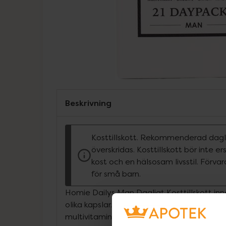
Beskrivning
Kosttillskott. Rekommenderad dagli
överskridas. Kosttillskott bör inte e
kost och en hälsosam livsstil. Förva
för små barn.
Homie Dailys Man Dagligt Kosttillskott in
olika kapslar. En påse motsvarar en dagsd
multivitamin, magnesium och två omega 3-k