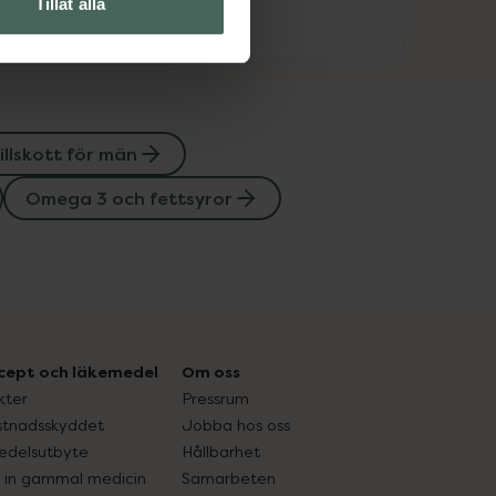
Tillåt alla
illskott för män
Omega 3 och fettsyror
cept och läkemedel
Om oss
kter
Pressrum
tnadsskyddet
Jobba hos oss
edelsutbyte
Hållbarhet
in gammal medicin
Samarbeten