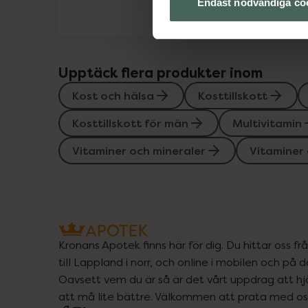
Endast nödvändiga co
Upptäck flera produkter inom
Kost och hälsa
Kosttillskott
Kosttillskott för män
Multivitamin
Vitaminer och mineraler
Vitaminer 
Kronans Apotek finns här för dig. Du hittar oss fr
till Lappland i norr, och online i mobilen och på d
Oavsett vem du är så är det vårt uppdrag att hjä
att må lite bättre. Välkommen att prata med os