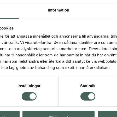
 av EPA och DHA. EPA och
Fler produkter från Homi
. Den gynnsamma effekten
Aktuella erbjudanden
Information
0 mg EPA och DHA. 21
cookies
e för att anpassa innehållet och annonserna till användarna, tillh
vår trafik. Vi vidarebefordrar även sådana identifierare och anna
nnons- och analysföretag som vi samarbetar med. Dessa kan i sin
t
Kosttillskott för män
har tillhandahållit eller som de har samlat in när du har använt 
män
Multivitamin
an när som helst ändra eller återkalla ditt samtycke via webbplats
ga 3 och fettsyror
inte lagligheten av behandling som skett innan återkallelsen.
mineraler
Inställningar
Statistik
Visa
Visa