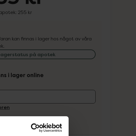
 apotek:
255 kr
. Varan kan finnas i lager hos något av våra
k.
lagerstatus på apotek
ns i lager online
koren