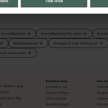
okies
Tillåt urval
Kosttillskott
Kosttillskott för män
Kostt
Multivitamin
Omega 3 och fettsyror
och mineraler
Kundservice
Om re
ån Skåne i syd
Kontakta oss
Fullma
atorn.
Vanliga frågor
Högkos
lpa just dig
Hitta apotek
Läkem
s.
Handla tryggt
Lämna 