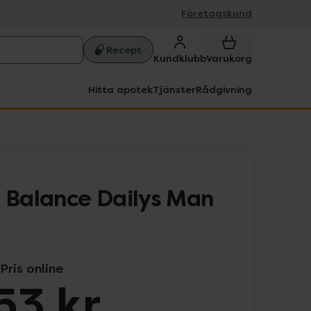
Företagskund
Recept
Kundklubb
Varukorg
Hitta apotek
Tjänster
Rådgivning
n Balance Dailys Man
Pris online
53 kr