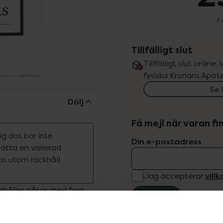
I
Tillfälligt slut
Tillfälligt slut online
fysiska Kronans Apote
Se 
Dölj
Få mejl när varan fin
g dos bör inte
Din e-postadress
rsätta en varierad
ras utom räckhåll
vill
Jag accepterar
nehåller påsar med fyra
Spara
os och innehåller chaga,
apslar från fiskolja.