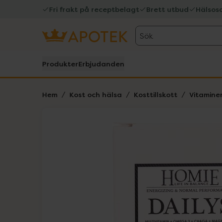
Fri frakt på receptbelagt
Brett utbud
Hälsos
Sök
Produkter
Erbjudanden
Hem
Kost och hälsa
Kosttillskott
Vitamine
Hoppa över Lista
Lista: . Innehåller 1 objekt.