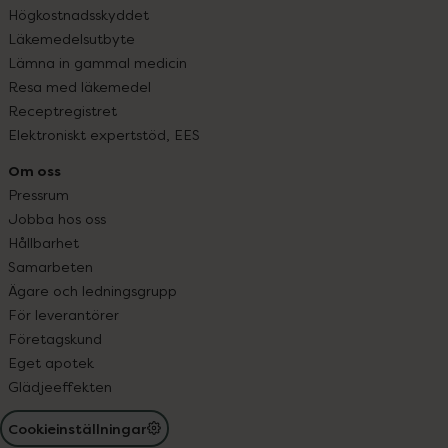
Högkostnadsskyddet
Läkemedelsutbyte
Lämna in gammal medicin
Resa med läkemedel
Receptregistret
Elektroniskt expertstöd, EES
Om oss
Pressrum
Jobba hos oss
Hållbarhet
Samarbeten
Ägare och ledningsgrupp
För leverantörer
Företagskund
Eget apotek
Glädjeeffekten
Cookieinställningar