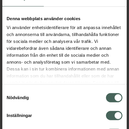
Hudrengöring inför operation. HibiScrub är ett
hudrengöringsmedel som används för att
Denna webbplats använder cookies
förebygga infektion i samband med
operation. Innehållet räcker till ca 10 st
Vi använder enhetsidentifierare för att anpassa innehållet
helkroppstvättar.
och annonserna till användarna, tillhandahålla funktioner
för sociala medier och analysera vår trafik. Vi
Samma lösning till både hår och kroppstvätt.
vidarebefordrar även sådana identifierare och annan
Appliceras outspädd på fuktig hud med
information från din enhet till de sociala medier och
händerna, ren tvättlapp eller tvättsvamp.
annons- och analysföretag som vi samarbetar med.
Dessa kan i sin tur kombinera informationen med annan
information som du har tillhandahållit eller som de har
Börja uppifrån och tvätta nedåt. Undvik,
samlat in när du har använt deras tjänster. Samtycke till
ögon, öron och slemhinnor. Skölj noga. Läs
cookies är frivilligt och du kan när som helst ändra eller
bipacksedel för mer information.
Samtyckesval
återkalla ditt samtycke via webbplatsens
Nödvändig
Jämförpris
418 kr
/
l
cookieinställningar. Ett återkallat samtycke påverkar inte
EAN:
07333350488253
lagligheten av behandling som skett innan återkallelsen.
Inställningar
Kategorier: