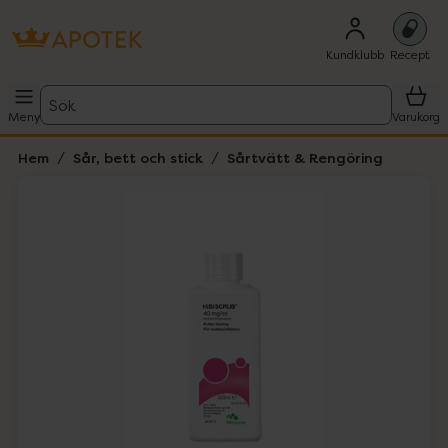
Kundklubb
Recept
Sök
Meny
Varukorg
Hem
Sår, bett och stick
Sårtvätt & Rengöring
Hoppa över Lista
Lista: . Innehåller 1 objekt.