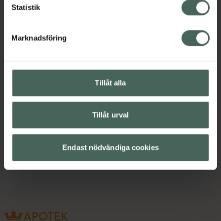
Sår, bett och stick
Sårtvätt & Rengöring
Statistik
Instruktioner
Visa
Marknadsföring
Bipacksedel från FASS
Visa
Tillåt alla
Tillåt urval
Upptäck flera produkter inom
Sår, bett och stick
Endast nödvändiga cookies
Sårtvätt & Rengöring