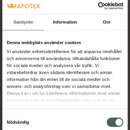
sammansättning – det bästa av flera världar,
en produkt för hela familjen.
Samtycke
Information
Om
Vi har tagit ett steg längre:
Denna webbplats använder cookies
• Kokosextrakt bidrar med naturliga
elektrolyter på ett skonsamt sätt.
Vi använder enhetsidentifierare för att anpassa innehållet
och annonserna till användarna, tillhandahålla funktioner
• Natrium och klorid hjälper till att snabbt
för sociala medier och analysera vår trafik. Vi
återställa vätskebalansen.
vidarebefordrar även sådana identifierare och annan
• Kalium, magnesium och kalcium ger stöd åt
information från din enhet till de sociala medier och
muskel- och nervfunktion samt
annons- och analysföretag som vi samarbetar med.
energiomsättning.
Dessa kan i sin tur kombinera informationen med annan
• Endast stevia som sötning—ingen tillsatt
information som du har tillhandahållit eller som de har
socker, artificiella sötningsmedel eller
samlat in när du har använt deras tjänster. Samtycke till
fyllnadsämnen.
cookies är frivilligt och du kan när som helst ändra eller
Samtyckesval
återkalla ditt samtycke via webbplatsens
Nödvändig
cookieinställningar. Ett återkallat samtycke påverkar inte