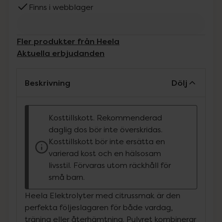
Finns i webblager
Fler produkter från Heela
Aktuella erbjudanden
Beskrivning
Dölj
Kosttillskott. Rekommenderad
daglig dos bör inte överskridas.
Kosttillskott bör inte ersätta en
varierad kost och en hälsosam
livsstil. Förvaras utom räckhåll för
små barn.
Heela Elektrolyter med citrussmak är den
perfekta följeslagaren för både vardag,
träning eller återhämtning. Pulvret kombinerar