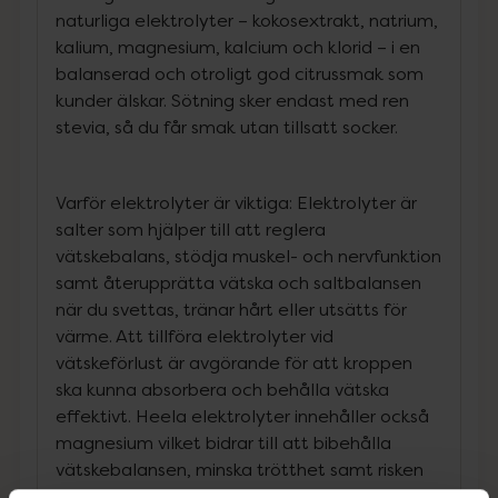
naturliga elektrolyter – kokosextrakt, natrium,
kalium, magnesium, kalcium och klorid – i en
balanserad och otroligt god citrussmak som
kunder älskar. Sötning sker endast med ren
stevia, så du får smak utan tillsatt socker.
Varför elektrolyter är viktiga: Elektrolyter är
salter som hjälper till att reglera
vätskebalans, stödja muskel- och nervfunktion
samt återupprätta vätska och saltbalansen
när du svettas, tränar hårt eller utsätts för
värme. Att tillföra elektrolyter vid
vätskeförlust är avgörande för att kroppen
ska kunna absorbera och behålla vätska
effektivt. Heela elektrolyter innehåller också
magnesium vilket bidrar till att bibehålla
vätskebalansen, minska trötthet samt risken
för muskelkramper. Heelas smarta