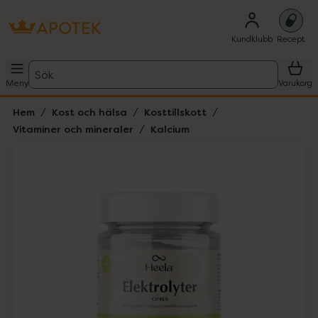
Kundklubb
Recept
Sök
Meny
Varukorg
Hem
Kost och hälsa
Kosttillskott
Vitaminer och mineraler
Kalcium
Hoppa över Lista
Lista: . Innehåller 1 objekt.