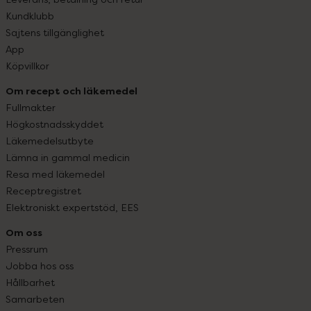
Kundklubb
Sajtens tillgänglighet
App
Köpvillkor
Om recept och läkemedel
Fullmakter
Högkostnadsskyddet
Läkemedelsutbyte
Lämna in gammal medicin
Resa med läkemedel
Receptregistret
Elektroniskt expertstöd, EES
Om oss
Pressrum
Jobba hos oss
Hållbarhet
Samarbeten