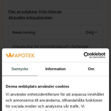
Fler produkter från Häxan
Aktuella erbjudanden
Beskrivning
Dölj
Häxans kur för motståndskraft; förlänger
trämöblernas livslängd.
Häxan Teakolja är naturens livgivande elixir för
obehandlade och tidigare inoljade
Samtycke
Information
Om
träprodukter. Genom regelbunden inoljning får
träprodukten bättre motståndskraft mot
fettfläckar, smuts och fukt. Minskar även risken
Denna webbplats använder cookies
för sprickbildning och fördjupar färgen på
materialet. Passar alla träslag, för inom- och
Vi använder enhetsidentifierare för att anpassa innehållet
utomhusbruk.
och annonserna till användarna, tillhandahålla funktioner
för sociala medier och analysera vår trafik. Vi
EAN:
07350125390184