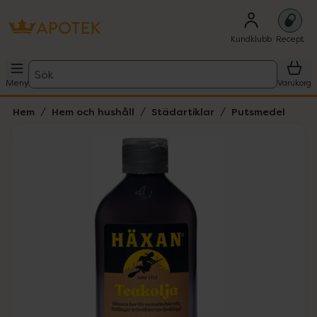
Kundklubb
Recept
Sök
Meny
Varukorg
Hem
Hem och hushåll
Städartiklar
Putsmedel
Hoppa över Lista
Lista: . Innehåller 2 objekt.