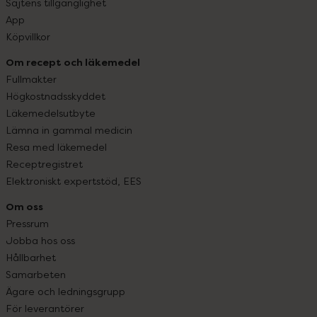
Sajtens tillgänglighet
App
Köpvillkor
Om recept och läkemedel
Fullmakter
Högkostnadsskyddet
Läkemedelsutbyte
Lämna in gammal medicin
Resa med läkemedel
Receptregistret
Elektroniskt expertstöd, EES
Om oss
Pressrum
Jobba hos oss
Hållbarhet
Samarbeten
Ägare och ledningsgrupp
För leverantörer