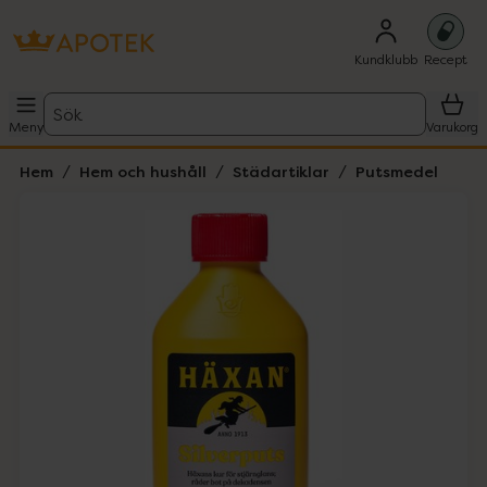
Kundklubb
Recept
Sök
Meny
Varukorg
Hem
Hem och hushåll
Städartiklar
Putsmedel
Hoppa över Lista
Lista: . Innehåller 2 objekt.