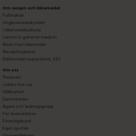
Om recept och läkemedel
Fullmakter
Högkostnadsskyddet
Läkemedelsutbyte
Lämna in gammal medicin
Resa med läkemedel
Receptregistret
Elektroniskt expertstöd, EES
Om oss
Pressrum
Jobba hos oss
Hållbarhet
Samarbeten
Ägare och ledningsgrupp
För leverantörer
Företagskund
Eget apotek
Glädjeeffekten