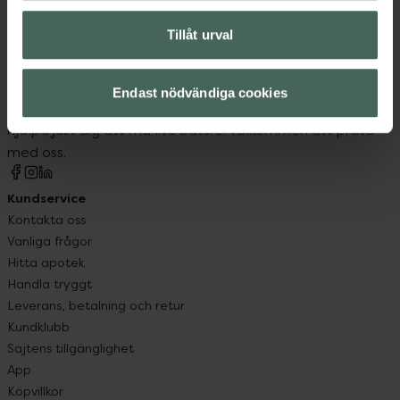
Tillåt urval
Kronans Apotek finns här för dig. Du hittar oss från Skåne i
syd till Lappland i norr, och online i mobilen och på
Endast nödvändiga cookies
datorn. Oavsett vem du är så är det vårt uppdrag att
hjälpa just dig att må lite bättre. Välkommen att prata
med oss.
Kundservice
Kontakta oss
Vanliga frågor
Hitta apotek
Handla tryggt
Leverans, betalning och retur
Kundklubb
Sajtens tillgänglighet
App
Köpvillkor