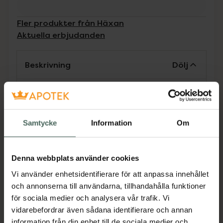
Fler produkter från Häxan
Aktuella erbjudanden
Beskrivning
Dölj
Häxans kur för stjärnglans; råder bot på
dekadensenHäxan Silverputs skrider
omedelbart till verket och återupplivar
Samtycke
Information
Om
glansen hos föremål av silver, nysilver, guld,
nickel och tenn. Ger skinande och långvarigt
resultat, samt förebygger oxidering av ytan.
Denna webbplats använder cookies
Jämförpris
0,35 kr
/
ml
Vi använder enhetsidentifierare för att anpassa innehållet
och annonserna till användarna, tillhandahålla funktioner
EAN:
07350125390016
för sociala medier och analysera vår trafik. Vi
Kategorier:
vidarebefordrar även sådana identifierare och annan
Hem och hushåll
Putsmedel
Städartiklar
information från din enhet till de sociala medier och