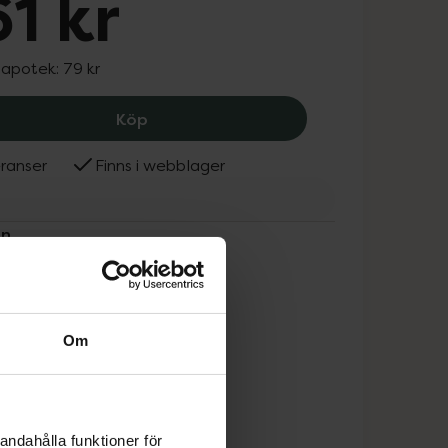
61 kr
 apotek:
79 kr
Häxan Läderolja, 61 kr.
Köp
ranser
Finns i webblager
an
Om
andahålla funktioner för