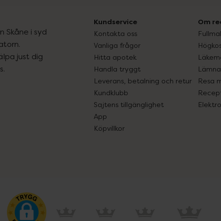
Kundservice
Om re
ån Skåne i syd
Kontakta oss
Fullma
atorn.
Vanliga frågor
Högkos
lpa just dig
Hitta apotek
Läkem
s.
Handla tryggt
Lämna 
Leverans, betalning och retur
Resa 
Kundklubb
Recept
Sajtens tillgänglighet
Elektr
App
Köpvillkor