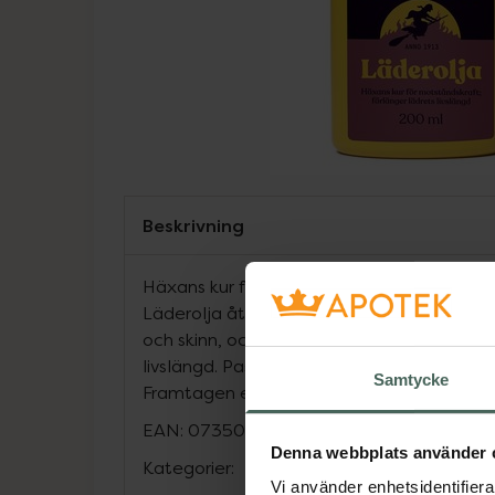
Beskrivning
Häxans kur för motståndskraft; förlänger 
Läderolja återbringar och bevarar mjukhet
och skinn, och skyddar dess yta mot yttre 
livslängd. Passar lika bra för möbler och sa
Samtycke
Framtagen efter Häxans originalrecept och
EAN:
07350125390214
Denna webbplats använder 
Kategorier:
Vi använder enhetsidentifierar