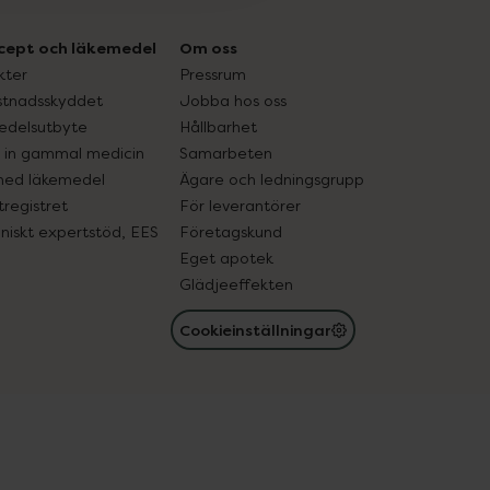
cept och läkemedel
Om oss
kter
Pressrum
tnadsskyddet
Jobba hos oss
edelsutbyte
Hållbarhet
in gammal medicin
Samarbeten
med läkemedel
Ägare och ledningsgrupp
registret
För leverantörer
oniskt expertstöd, EES
Företagskund
Eget apotek
Glädjeeffekten
Cookieinställningar