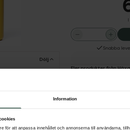
I
Snabba leve
Dölj
Fler produkter från Häx
Aktuella erbjudanden
lädrets livslängdHäxans
en i material av läder
påfrestningar för längre
dlar som väskor och skor.
Information
 gamla traditioner.
cookies
e för att anpassa innehållet och annonserna till användarna, tillh