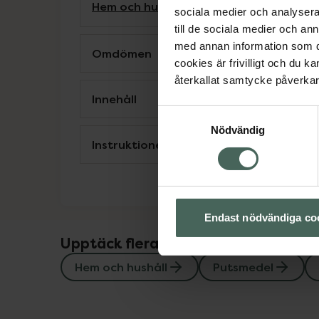
Hem och hushåll
Putsmedel
Städartiklar
sociala medier och analysera 
till de sociala medier och a
med annan information som du 
Omdömen
cookies är frivilligt och du k
återkallat samtycke påverkar 
Innehåll
Samtyckesval
Nödvändig
Instruktioner
Endast nödvändiga co
Upptäck flera produkter inom
Hem och hushåll
Putsmedel