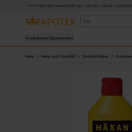
Fri frakt på receptbelagt
Brett utbud
Hälsos
Sök
Produkter
Erbjudanden
Hem
Hem och hushåll
Städartiklar
Putsme
Hoppa över Lista
Lista: . Innehåller 1 objekt.