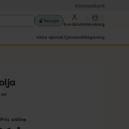
Företagskund
Recept
Kundklubb
Varukorg
Hitta apotek
Tjänster
Rådgivning
olja
 ml
Pris online