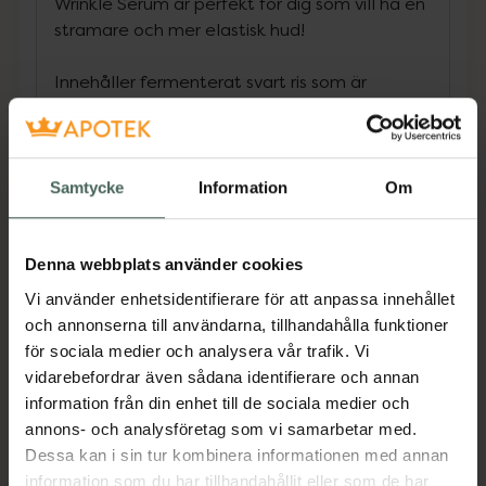
Wrinkle Serum är perfekt för dig som vill ha en
stramare och mer elastisk hud!
Innehåller fermenterat svart ris som är
naturligt rikt på antioxidanter och fullt av
högkoncentrerade polyfenoler och
flavonoidpigment som skyddar huden från fria
radikaler.
Samtycke
Information
Om
Adenosin minskar rynkor och högkoncentrerad
hyaluronsyra återställer hudens optimala
Denna webbplats använder cookies
fuktbalans och får en vacker lyster.
Vi använder enhetsidentifierare för att anpassa innehållet
och annonserna till användarna, tillhandahålla funktioner
Vår unika fermenteringsformel förvandlar
för sociala medier och analysera vår trafik. Vi
råvaror till en mer flexibel konfiguration som
vidarebefordrar även sådana identifierare och annan
huden kan absorbera. Vi har utvecklat en
information från din enhet till de sociala medier och
formel som inriktar sig på kraftfull absorption
annons- och analysföretag som vi samarbetar med.
genom att använda patenterad Ultra Deep
Dessa kan i sin tur kombinera informationen med annan
Technology - designad för att leverera aktiva
information som du har tillhandahållit eller som de har