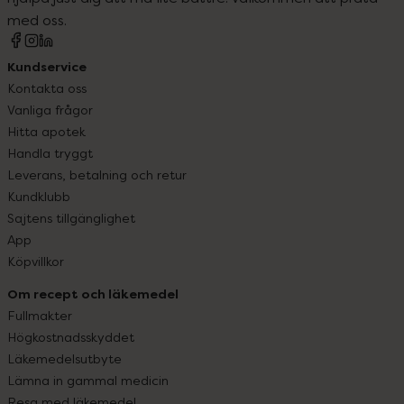
med oss.
Kundservice
Kontakta oss
Vanliga frågor
Hitta apotek
Handla tryggt
Leverans, betalning och retur
Kundklubb
Sajtens tillgänglighet
App
Köpvillkor
Om recept och läkemedel
Fullmakter
Högkostnadsskyddet
Läkemedelsutbyte
Lämna in gammal medicin
Resa med läkemedel