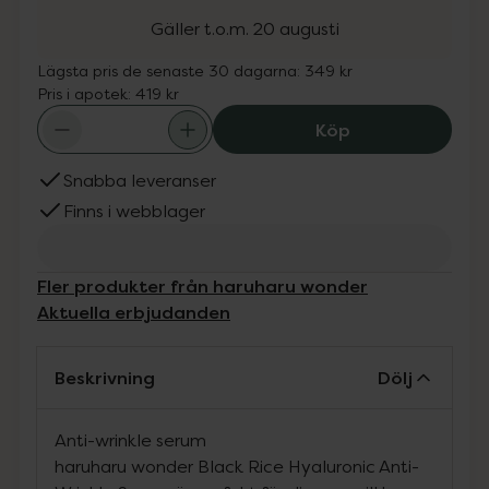
Gäller t.o.m. 20 augusti
Lägsta pris de senaste 30 dagarna:
349 kr
Pris i apotek:
419 kr
haruharu wonder
Köp
Snabba leveranser
Finns i webblager
Fler produkter från haruharu wonder
Aktuella erbjudanden
Beskrivning
Dölj
Anti-wrinkle serum
haruharu wonder Black Rice Hyaluronic Anti-