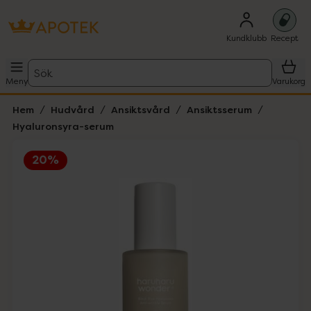
Kundklubb
Recept
Sök
Meny
Varukorg
Hem
Hudvård
Ansiktsvård
Ansiktsserum
Hyaluronsyra-serum
20%
Hoppa över Lista
Lista: . Innehåller 2 objekt.