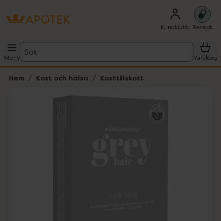
Kundklubb
Recept
Sök
Meny
Varukorg
Hem
Kost och hälsa
Kosttillskott
Hoppa över Lista
Lista: . Innehåller 3 objekt.