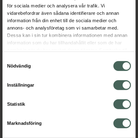
för sociala medier och analysera vår trafik. Vi
Jämförpris
8,30 kr
/
st
vidarebefordrar även sådana identifierare och annan
EAN:
07393471220729
information från din enhet till de sociala medier och
annons- och analysföretag som vi samarbetar med.
Kategorier:
Dessa kan i sin tur kombinera informationen med annan
Kost och hälsa
Kosttillskott
Kosttillskott
information som du har tillhandahållit eller som de har
samlat in när du har använt deras tjänster. Samtycke till
cookies är frivilligt och du kan när som helst ändra eller
Samtyckesval
Omdömen
Visa
återkalla ditt samtycke via webbplatsens
Nödvändig
cookieinställningar. Ett återkallat samtycke påverkar inte
lagligheten av behandling som skett innan återkallelsen.
Innehåll
Visa
Inställningar
Instruktioner
Visa
Statistik
Marknadsföring
Upptäck flera produkter inom