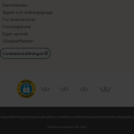
Samarbeten
Ägare och ledningsgrupp
För leverantörer
Företagskund
Eget apotek
Glädjeeffekten
Cookieinställningar
Köpvillkor
Integritetspolicy
Klubbens medlemsvillkor
Dataskyddsombud
Cookiepolicy
© Kronans Apotek AB
2026