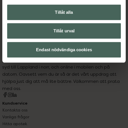
Kost och hälsa
Kosttillskott
Tillåt alla
Kosttillskott
Tillåt urval
Endast nödvändiga cookies
Kronans Apotek finns här för dig. Du hittar oss från Skåne i
syd till Lappland i norr, och online i mobilen och på
datorn. Oavsett vem du är så är det vårt uppdrag att
hjälpa just dig att må lite bättre. Välkommen att prata
med oss.
Kundservice
Kontakta oss
Vanliga frågor
Hitta apotek