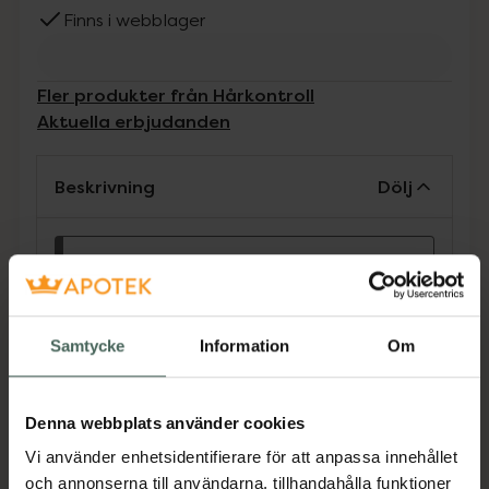
Finns i webblager
Fler produkter från Hårkontroll
Aktuella erbjudanden
Beskrivning
Dölj
Kosttillskott. Rekommenderad
daglig dos bör inte överskridas.
Kosttillskott bör inte ersätta en
varierad kost och en hälsosam
Samtycke
Information
Om
livsstil. Förvaras utom räckhåll för
små barn.
Denna webbplats använder cookies
Fördröjer utvecklingen av grått hår och ger en
Vi använder enhetsidentifierare för att anpassa innehållet
gradvis förbättring av hårets naturliga
och annonserna till användarna, tillhandahålla funktioner
pigment.