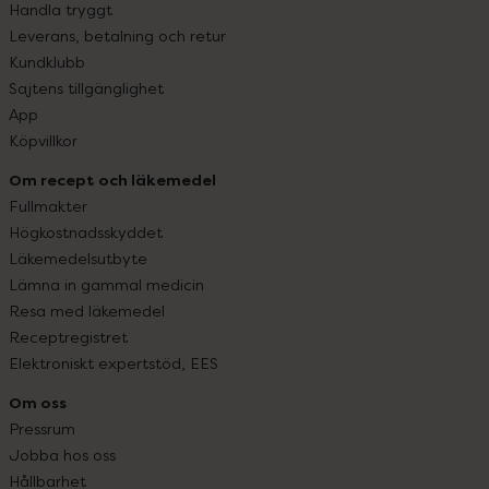
Handla tryggt
Leverans, betalning och retur
Kundklubb
Sajtens tillgänglighet
App
Köpvillkor
Om recept och läkemedel
Fullmakter
Högkostnadsskyddet
Läkemedelsutbyte
Lämna in gammal medicin
Resa med läkemedel
Receptregistret
Elektroniskt expertstöd, EES
Om oss
Pressrum
Jobba hos oss
Hållbarhet