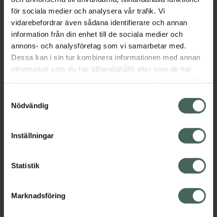
en doftupplevelse som tar dig till en härlig
för sociala medier och analysera vår trafik. Vi
semesterö.
vidarebefordrar även sådana identifierare och annan
information från din enhet till de sociala medier och
EAN:
05904302000681
annons- och analysföretag som vi samarbetar med.
Kategorier:
Dessa kan i sin tur kombinera informationen med annan
Handkräm
Handvård
Händer och fötter
information som du har tillhandahållit eller som de har
samlat in när du har använt deras tjänster. Samtycke till
cookies är frivilligt och du kan när som helst ändra eller
Samtyckesval
Omdömen
Visa
återkalla ditt samtycke via webbplatsens
Nödvändig
cookieinställningar. Ett återkallat samtycke påverkar inte
lagligheten av behandling som skett innan återkallelsen.
Innehåll
Visa
Inställningar
Statistik
Instruktioner
Visa
Marknadsföring