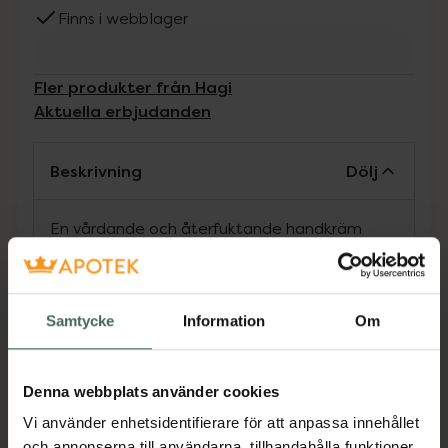
Finns i webblager
Fler produkter från Hagi
Aktuella erbjudanden
Beskrivning
Dölj
En vårdande och återfuktande handkräm
med en doft av sommar.Krämen skyddar
händerna och stärker naglarna och
nagelbanden.
Samtycke
Information
Om
Med vårdande shemasmör som är rikt på E-
vitamin, biotin som stärker nageln,
Denna webbplats använder cookies
återfuktande sammansättning av bambu,
Vi använder enhetsidentifierare för att anpassa innehållet
gurka och hibiskus, cederträ och vanilj får du
och annonserna till användarna, tillhandahålla funktioner