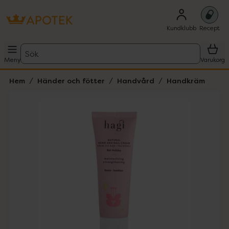
Kundklubb
Recept
Sök
Meny
Varukorg
Hem
Händer och fötter
Handvård
Handkräm
Hoppa över Lista
Lista: . Innehåller 1 objekt.