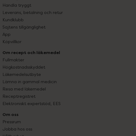
Handla tryggt
Leverans, betalning och retur
Kundklubb
Sajtens tillgänglighet
App
Köpvillkor
Om recept och läkemedel
Fullmakter
Högkostnadsskyddet
Läkemedelsutbyte
Lämna in gammal medicin
Resa med läkemedel
Receptregistret
Elektroniskt expertstöd, EES
Om oss
Pressrum
Jobba hos oss