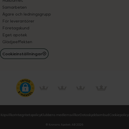
Hållbarhet
Samarbeten
Ägare och ledningsgrupp
För leverantörer
Företagskund
Eget apotek
Glädjeeffekten
Cookieinställningar
Köpvillkor
Integritetspolicy
Klubbens medlemsvillkor
Dataskyddsombud
Cookiepolicy
© Kronans Apotek AB
2026