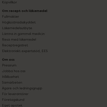
Köpvillkor
Om recept och läkemedel
Fullmakter
Högkostnadsskyddet
Läkemedelsutbyte
Lämna in gammal medicin
Resa med läkemedel
Receptregistret
Elektroniskt expertstöd, EES
Om oss
Pressrum
Jobba hos oss
Hållbarhet
Samarbeten
Ägare och ledningsgrupp
För leverantörer
Företagskund
Eget apotek