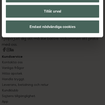
Tillåt urval
Kronans Apotek finns här för dig. Du hittar oss från Skåne i
syd till Lappland i norr, och online i mobilen och på
Endast nödvändiga cookies
datorn. Oavsett vem du är så är det vårt uppdrag att
hjälpa just dig att må lite bättre. Välkommen att prata
med oss.
Kundservice
Kontakta oss
Vanliga frågor
Hitta apotek
Handla tryggt
Leverans, betalning och retur
Kundklubb
Sajtens tillgänglighet
App