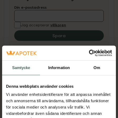
Din e-postadress
villkoren
Jag accepterar
Spara
Fler produkter från Haga Optik
Aktuella erbjudanden
Samtycke
Information
Om
Beskrivning
Dölj
Denna webbplats använder cookies
Haga Optik Blåljusglasögon Austin för barn i
Vi använder enhetsidentifierare för att anpassa innehållet
en klassisk modell i färgen svart som skyddar
och annonserna till användarna, tillhandahålla funktioner
ögonen mot det blå ljuset från digitala
för sociala medier och analysera vår trafik. Vi
enheter. Metalldelarna är antinickel-
vidarebefordrar även sådana identifierare och annan
behandlade.