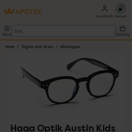
Kundklubb
Recept
Sök
Meny
Varukorg
Hem
Ögon och öron
Glasögon
Hoppa över Lista
Lista: . Innehåller 1 objekt.
Haga Optik Austin Kids