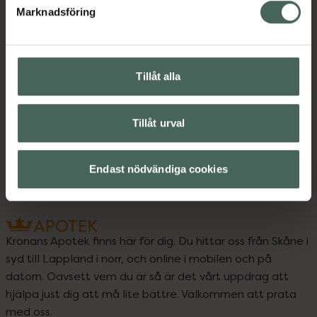
Marknadsföring
Upptäck flera produkter inom
Tillåt alla
Handkräm
Handvård
Hudvård
Händer och fötter
Tillåt urval
Kroppsvård
Endast nödvändiga cookies
Kronans Apotek finns här för dig. Du hittar oss från Skåne i
syd till Lappland i norr, och online i mobilen och på
datorn. Oavsett vem du är så är det vårt uppdrag att
hjälpa just dig att må lite bättre. Välkommen att prata
med oss.