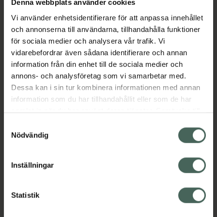
pimentos för att ge den oväntade nyckfulla
Denna webbplats använder cookies
doften. Vaniljliknande balsamico-toner tas
Vi använder enhetsidentifierare för att anpassa innehållet
med tack vare tonkabönor, den perfekta
och annonserna till användarna, tillhandahålla funktioner
ingrediensen för denna kolsyrade glädje.
för sociala medier och analysera vår trafik. Vi
Jämförpris
1,98 kr
/
ml
vidarebefordrar även sådana identifierare och annan
EAN:
05060917123396
information från din enhet till de sociala medier och
annons- och analysföretag som vi samarbetar med.
Kategorier:
Dessa kan i sin tur kombinera informationen med annan
Handkräm
Handvård
Hudvård
information som du har tillhandahållit eller som de har
Händer och fötter
Kroppsvård
samlat in när du har använt deras tjänster. Samtycke till
cookies är frivilligt och du kan när som helst ändra eller
Samtyckesval
återkalla ditt samtycke via webbplatsens
Nödvändig
Omdömen
Visa
cookieinställningar. Ett återkallat samtycke påverkar inte
lagligheten av behandling som skett innan återkallelsen.
Inställningar
Innehåll
Visa
Statistik
Instruktioner
Visa