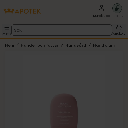
Kundklubb
Recept
Sök
Meny
Varukorg
Hem
Händer och fötter
Handvård
Handkräm
Hoppa över Lista
Lista: . Innehåller 1 objekt.