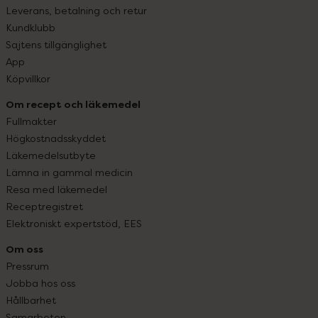
Leverans, betalning och retur
Kundklubb
Sajtens tillgänglighet
App
Köpvillkor
Om recept och läkemedel
Fullmakter
Högkostnadsskyddet
Läkemedelsutbyte
Lämna in gammal medicin
Resa med läkemedel
Receptregistret
Elektroniskt expertstöd, EES
Om oss
Pressrum
Jobba hos oss
Hållbarhet
Samarbeten