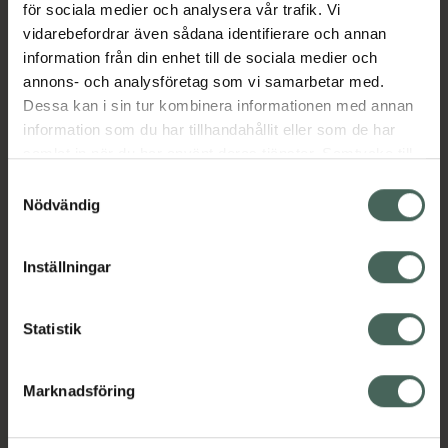
utsökt fräscha smaker som tilltalar alla
för sociala medier och analysera vår trafik. Vi
smaklökar. Upplev våra inspirerande smaker,
vidarebefordrar även sådana identifierare och annan
direkt från drömmiga platser runt om i
information från din enhet till de sociala medier och
världen: Innehåller Xylitol.
annons- och analysföretag som vi samarbetar med.
""Life´s a Beach: Chai Tea & Mint""
Dessa kan i sin tur kombinera informationen med annan
Jämförpris
1,49 kr
/
ml
information som du har tillhandahållit eller som de har
samlat in när du har använt deras tjänster. Samtycke till
EAN:
05060917127332
cookies är frivilligt och du kan när som helst ändra eller
Samtyckesval
Kategorier:
återkalla ditt samtycke via webbplatsens
Nödvändig
Dålig andedräkt
Mun och tänder
cookieinställningar. Ett återkallat samtycke påverkar inte
lagligheten av behandling som skett innan återkallelsen.
Inställningar
Innehåll
Visa
Statistik
Instruktioner
Visa
Marknadsföring