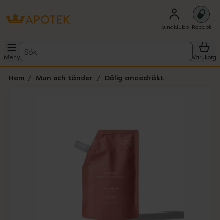
Kundklubb
Recept
Sök
Meny
Varukorg
Hem
Mun och tänder
Dålig andedräkt
Hoppa över Lista
Lista: . Innehåller 1 objekt.