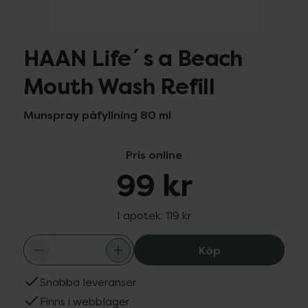
HAAN Life´s a Beach
Mouth Wash Refill
Munspray påfyllning 80 ml
Pris online
99 kr
I apotek:
119 kr
HAAN Life´s a B
Köp
Snabba leveranser
Finns i webblager