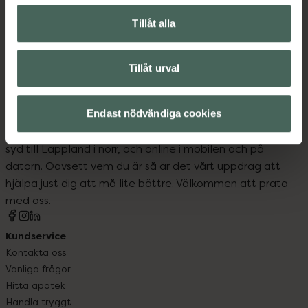
Upptäck flera produkter inom
Tillåt alla
Dålig andedräkt
Mun och tänder
Tillåt urval
Endast nödvändiga cookies
Kronans Apotek finns här för dig. Du hittar oss från Skåne i
syd till Lappland i norr, och online i mobilen och på
datorn. Oavsett vem du är så är det vårt uppdrag att
hjälpa just dig att må lite bättre. Välkommen att prata
med oss.
Kundservice
Kontakta oss
Vanliga frågor
Hitta apotek
Handla tryggt