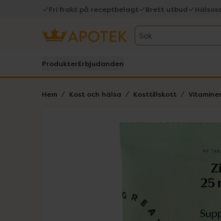
Fri frakt på receptbelagt
Brett utbud
Hälsos
Sök
Produkter
Erbjudanden
Hem
Kost och hälsa
Kosttillskott
Vitamine
Hoppa över Lista
Lista: . Innehåller 1 objekt.