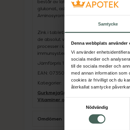
består av lättlösliga och lättupptagliga m
glukonat, askorbat, malat, succinat och a
Aminosyrorna hjälper till att transportera m
Samtycke
Zink i tablettform innehåller även gurkmeja
de absolut viktigaste mineralerna och med
Denna webbplats använder 
processer i kroppen. Zink är bland annat vik
Vi använder enhetsidentifierar
immunsystemets funktion, normal fertilitet
sociala medier och analysera 
Jämförpris
1 kr
/
st
till de sociala medier och a
EAN:
07350031364545
med annan information som du 
cookies är frivilligt och du k
Kategorier:
återkallat samtycke påverkar 
Gurkmeja
Gurkmeja
Kost och hälsa
Kostt
Vitaminer och mineraler
Vitaminer och 
Samtyckesval
Nödvändig
Omdömen