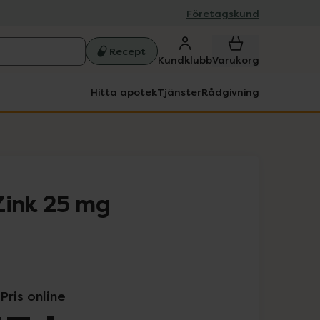
Företagskund
Recept
Kundklubb
Varukorg
Hitta apotek
Tjänster
Rådgivning
Zink 25 mg
Pris online