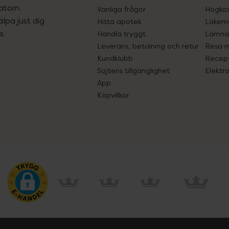
atorn.
Vanliga frågor
Högkos
lpa just dig
Hitta apotek
Läkem
s.
Handla tryggt
Lämna 
Leverans, betalning och retur
Resa 
Kundklubb
Recept
Sajtens tillgänglighet
Elektr
App
Köpvillkor