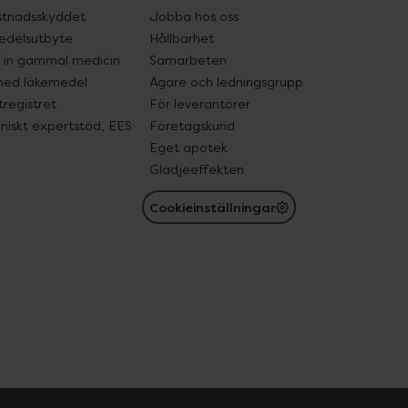
tnadsskyddet
Jobba hos oss
edelsutbyte
Hållbarhet
in gammal medicin
Samarbeten
med läkemedel
Ägare och ledningsgrupp
registret
För leverantörer
oniskt expertstöd, EES
Företagskund
Eget apotek
Glädjeeffekten
Cookieinställningar