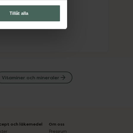
Tillåt alla
Vitaminer och mineraler
cept och läkemedel
Om oss
kter
Pressrum