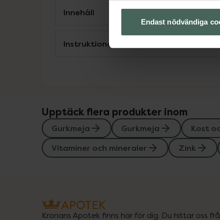
Innehåll
Endast nödvändiga co
Instruktioner
Upptäck flera produkter inom
Gurkmeja
Gurkmeja
Kost o
Vitaminer och mineraler
Zink
Kronans Apotek finns här för dig. Du hittar oss fr