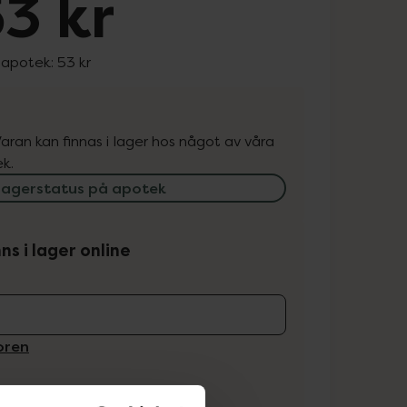
3 kr
 apotek:
53 kr
. Varan kan finnas i lager hos något av våra
k.
lagerstatus på apotek
ns i lager online
koren