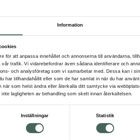
ineralformer som citrat,
minosyrakelat.
Fler produkter från Grea
ineralerna in i cellerna.
Aktuella erbjudanden
Information
extrakt. Zink är ett av
verkar i många olika
cookies
tigt för
e för att anpassa innehållet och annonserna till användarna, tillh
 och för hår och hud.
vår trafik. Vi vidarebefordrar även sådana identifierare och anna
nnons- och analysföretag som vi samarbetar med. Dessa kan i sin
har tillhandahållit eller som de har samlat in när du har använt 
an när som helst ändra eller återkalla ditt samtycke via webbplats
inte lagligheten av behandling som skett innan återkallelsen.
illskott
Kosttillskott
mineraler
Zink
Zink
Inställningar
Statistik
Visa