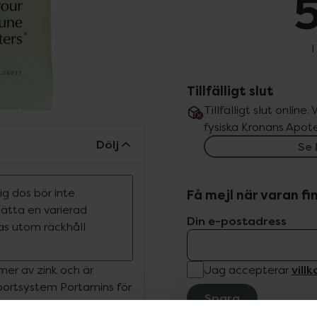
5
I
Tillfälligt slut
Tillfälligt slut online
fysiska Kronans Apote
Dölj
Se 
g dos bör inte
Få mejl när varan fin
rsätta en varierad
Din e-postadress
ras utom räckhåll
vill
rmer av zink och är
Jag accepterar
portsystem Portamins för
Spara
kanalen. Portamins