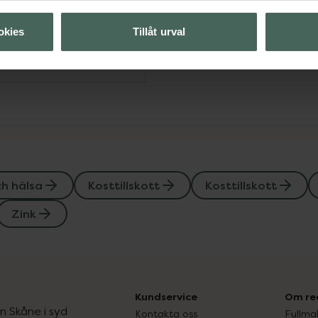
Visa
okies
Tillåt urval
Visa
ch hälsa
Kosttillskott
Kosttillskott
Zink
Kundservice
Om re
ån Skåne i syd
Kontakta oss
Fullma