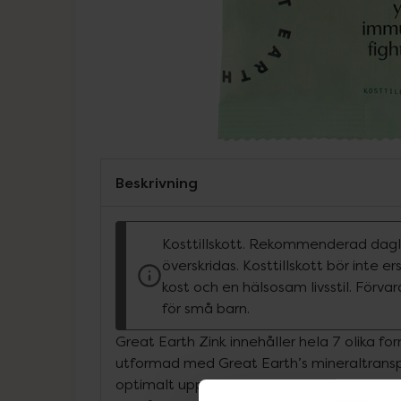
Beskrivning
Kosttillskott. Rekommenderad dagli
överskridas. Kosttillskott bör inte e
kost och en hälsosam livsstil. Förva
för små barn.
Great Earth Zink innehåller hela 7 olika fo
utformad med Great Earth’s mineraltrans
optimalt upptag av mineraler i mag-tarm 