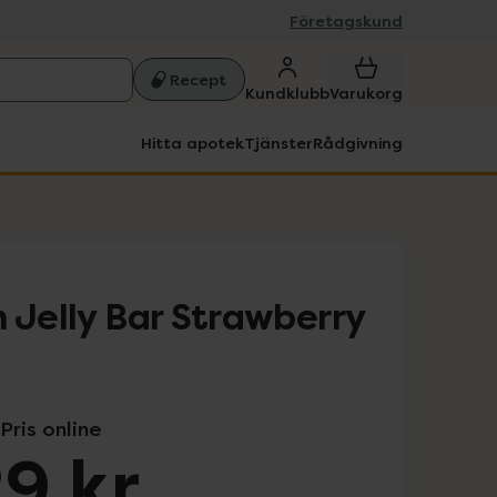
Företagskund
Recept
Kundklubb
Varukorg
Hitta apotek
Tjänster
Rådgivning
 Jelly Bar Strawberry
Pris online
9 kr