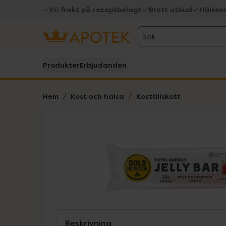
Fri frakt på receptbelagt
Brett utbud
Hälsos
Sök
Produkter
Erbjudanden
Hem
Kost och hälsa
Kosttillskott
Hoppa över Lista
Lista: . Innehåller 1 objekt.
Beskrivning