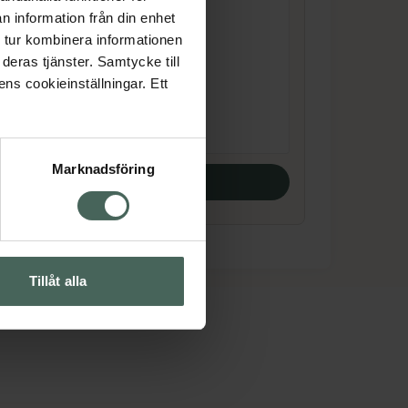
Apple
n information från din enhet
Gelebar 30 g
 tur kombinera informationen
Kosttillskott
deras tjänster. Samtycke till
ens cookieinställningar. Ett
Pris online
29 kr
Marknadsföring
Köp båda
Tillåt alla