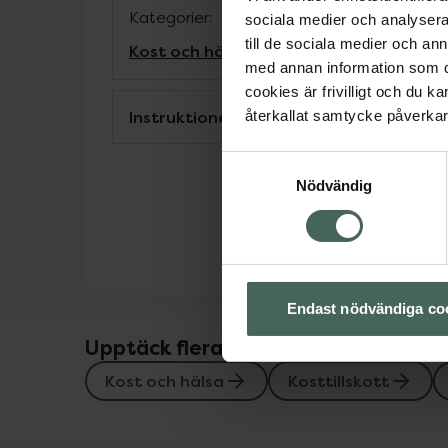
Kategorier:
sociala medier och analysera 
till de sociala medier och a
Kost och hälsa
Kosttillskott
Kosttillskot
med annan information som du 
cookies är frivilligt och du k
Instruktioner
återkallat samtycke påverkar 
Samtyckesval
Nödvändig
Endast nödvändiga co
Upptäck flera produkter inom
Kost och hälsa
Kosttillskott