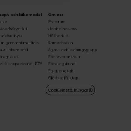
cept och läkemedel
Om oss
kter
Pressrum
tnadsskyddet
Jobba hos oss
edelsutbyte
Hållbarhet
in gammal medicin
Samarbeten
med läkemedel
Ägare och ledningsgrupp
registret
För leverantörer
oniskt expertstöd, EES
Företagskund
Eget apotek
Glädjeeffekten
Cookieinställningar