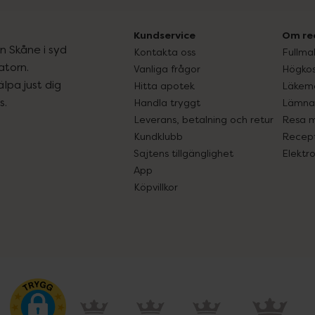
Kundservice
Om re
ån Skåne i syd
Kontakta oss
Fullma
atorn.
Vanliga frågor
Högkos
lpa just dig
Hitta apotek
Läkem
s.
Handla tryggt
Lämna 
Leverans, betalning och retur
Resa 
Kundklubb
Recept
Sajtens tillgänglighet
Elektr
App
Köpvillkor