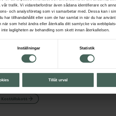
Strawberry
vår trafik. Vi vidarebefordrar även sådana identifierare och anna
Gelebar 30 g
nnons- och analysföretag som vi samarbetar med. Dessa kan i sin
t
Kosttillskott
har tillhandahållit eller som de har samlat in när du har använt 
an när som helst ändra eller återkalla ditt samtycke via webbplats
Pris online
Visa
inte lagligheten av behandling som skett innan återkallelsen.
29 kr
Köp båda för
:
Inställningar
Statistik
58 kr
okies
Tillåt urval
Kosttillskott