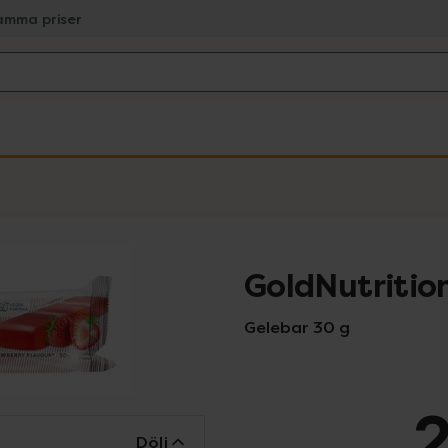
amma priser
GoldNutrition
Gelebar 30 g
2
Dölj