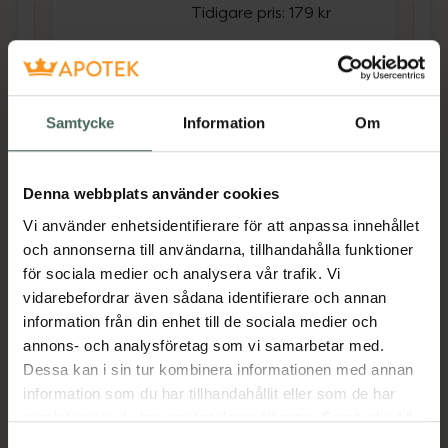
Tidigare pris:
179 kr
GetTested
Sköldkörteltest
Självtest 1 st
Samtycke
Information
Om
Medicinteknisk produkt
Kampanjpris online
Denna webbplats använder cookies
152,15 kr
Vi använder enhetsidentifierare för att anpassa innehållet
Tidigare pris:
179 kr
och annonserna till användarna, tillhandahålla funktioner
för sociala medier och analysera vår trafik. Vi
Köp båda för
:
304,30 kr
vidarebefordrar även sådana identifierare och annan
Köp båda
information från din enhet till de sociala medier och
annons- och analysföretag som vi samarbetar med.
Dessa kan i sin tur kombinera informationen med annan
information som du har tillhandahållit eller som de har
Beskrivning
Dölj
samlat in när du har använt deras tjänster. Samtycke till
cookies är frivilligt och du kan när som helst ändra eller
Samtyckesval