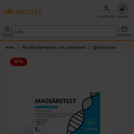
Kundklubb
Recept
Sök
Meny
Varukorg
Hem
Vårdhjälpmedel och säkerhet
Självtester
15%
Hoppa över Lista
Lista: . Innehåller 2 objekt.