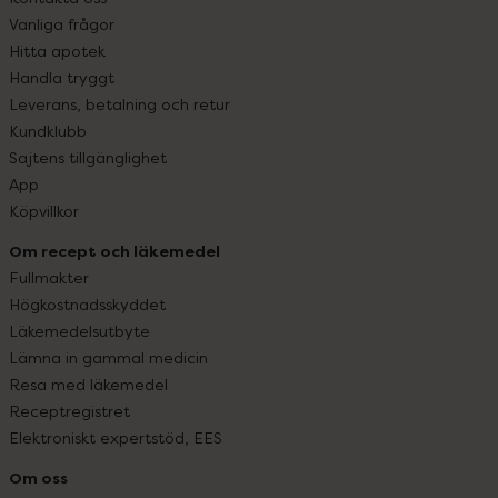
Vanliga frågor
Hitta apotek
Handla tryggt
Leverans, betalning och retur
Kundklubb
Sajtens tillgänglighet
App
Köpvillkor
Om recept och läkemedel
Fullmakter
Högkostnadsskyddet
Läkemedelsutbyte
Lämna in gammal medicin
Resa med läkemedel
Receptregistret
Elektroniskt expertstöd, EES
Om oss