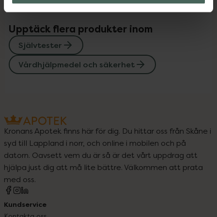
Upptäck flera produkter inom
Självtester
Vårdhjälpmedel och säkerhet
Kronans Apotek finns här för dig. Du hittar oss från Skåne i
syd till Lappland i norr, och online i mobilen och på
datorn. Oavsett vem du är så är det vårt uppdrag att
hjälpa just dig att må lite bättre. Välkommen att prata
med oss.
Kundservice
Kontakta oss