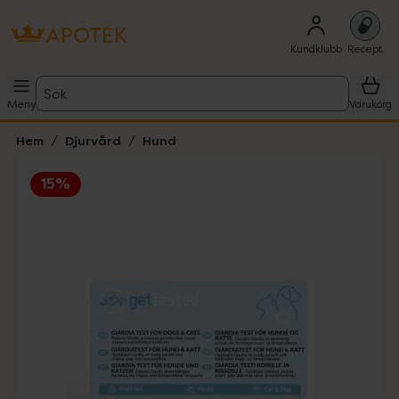
Kundklubb
Recept
Sök
Meny
Varukorg
Hem
Djurvård
Hund
15%
Hoppa över Lista
Lista: . Innehåller 2 objekt.