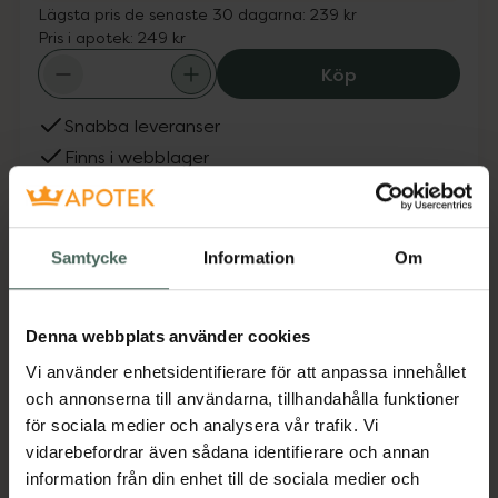
Lägsta pris de senaste 30 dagarna:
239 kr
Pris i apotek:
249 kr
GetTested Magpa
Köp
Snabba leveranser
Finns i webblager
Fler produkter från GetTested
Aktuella erbjudanden
Samtycke
Information
Om
Beskrivning
Dölj
Denna webbplats använder cookies
Vi använder enhetsidentifierare för att anpassa innehållet
Påvisar Giardia-antigen i avföring. Vanlig orsak
och annonserna till användarna, tillhandahålla funktioner
till diarré och magbesvär, särskilt i miljöer med
för sociala medier och analysera vår trafik. Vi
många djur. Snabb indikation som hjälper till
vidarebefordrar även sådana identifierare och annan
att minska smittspridning och styra fortsatt
information från din enhet till de sociala medier och
vård.