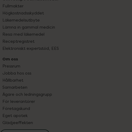
Fullmakter
Högkostnadsskyddet
Läkemedelsutbyte
Lämna in gammal medicin
Resa med läkemedel
Receptregistret
Elektroniskt expertstöd, EES
Om oss
Pressrum
Jobba hos oss
Hållbarhet
Samarbeten
Ägare och ledningsgrupp
För leverantörer
Företagskund
Eget apotek
Glädjeeffekten