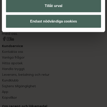
Tillåt urval
Kronans Apotek finns här för dig. Du hittar oss från Skåne i
syd till Lappland i norr, och online i mobilen och på
datorn. Oavsett vem du är så är det vårt uppdrag att
Endast nödvändiga cookies
hjälpa just dig att må lite bättre. Välkommen att prata
med oss.
Kundservice
Kontakta oss
Vanliga frågor
Hitta apotek
Handla tryggt
Leverans, betalning och retur
Kundklubb
Sajtens tillgänglighet
App
Köpvillkor
Om recept och läkemedel