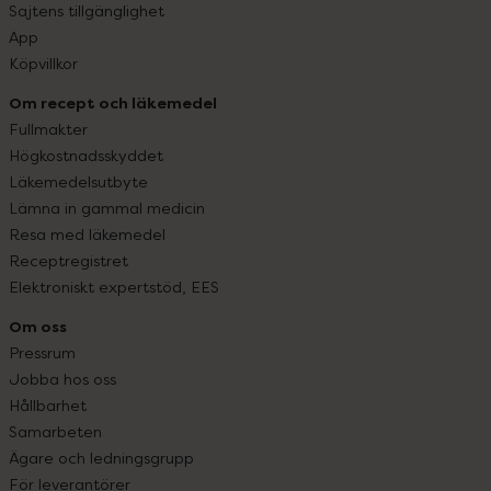
Sajtens tillgänglighet
App
Köpvillkor
Om recept och läkemedel
Fullmakter
Högkostnadsskyddet
Läkemedelsutbyte
Lämna in gammal medicin
Resa med läkemedel
Receptregistret
Elektroniskt expertstöd, EES
Om oss
Pressrum
Jobba hos oss
Hållbarhet
Samarbeten
Ägare och ledningsgrupp
För leverantörer