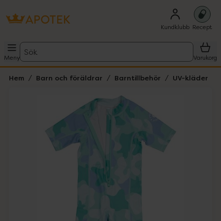
Kundklubb
Recept
Sök
Meny
Varukorg
Hem
Barn och föräldrar
Barntillbehör
UV-kläder
Hoppa över Lista
Lista: . Innehåller 1 objekt.