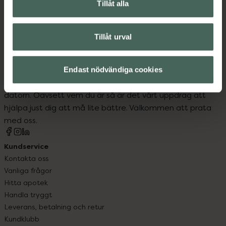
Solskydd och solkräm
UV-kläder
Tillåt alla
Tillåt urval
Kronans Apotek finns här för dig. Du hittar oss från Skåne i
Endast nödvändiga cookies
syd till Lappland i norr, och online i mobilen och på
datorn. Oavsett vem du är så är det vårt uppdrag att
hjälpa just dig att må lite bättre. Välkommen att prata
med oss.
Kundservice
Kontakta oss
Vanliga frågor
Hitta apotek
Handla tryggt
Leverans, betalning och retur
Kundklubb