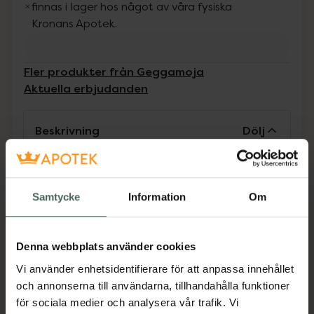
finnas i lager hos något av våra fysiska
Kronans Apotek.
Fler produkter från Geggamoja
Aktuella erbjudanden
Beskrivning
Dölj
UV-dräkt med korta ben och 3/4-lång ärm.
Den är praktisk och användbar med dragkedja
Samtycke
Information
Om
framtill. En storfavorit hos barnfamiljer på
grund av sin enkelhet och solskydd.
Jämförpris
379 kr
/
st
Denna webbplats använder cookies
EAN:
07332833999217
Vi använder enhetsidentifierare för att anpassa innehållet
och annonserna till användarna, tillhandahålla funktioner
Kategorier:
för sociala medier och analysera vår trafik. Vi