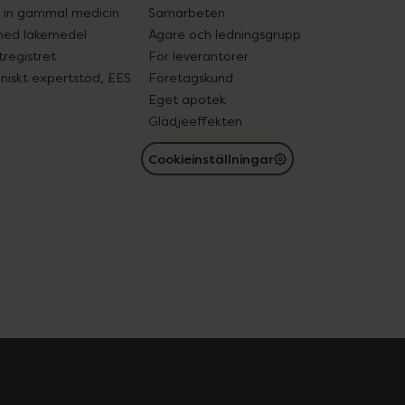
in gammal medicin
Samarbeten
med läkemedel
Ägare och ledningsgrupp
registret
För leverantörer
oniskt expertstöd, EES
Företagskund
Eget apotek
Glädjeeffekten
Cookieinställningar