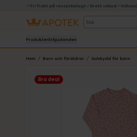
Fri frakt på receptbelagt
Brett utbud
Hälsos
Sök
Produkter
Erbjudanden
Hem
Barn och föräldrar
Solskydd för barn
Bra deal
Hoppa över Lista
Lista: . Innehåller 1 objekt.