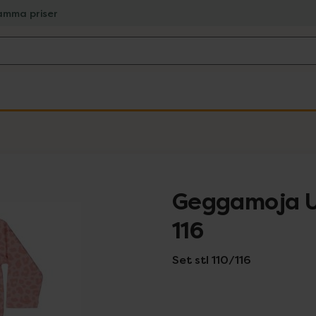
amma priser
Geggamoja UV
116
Set stl 110/116