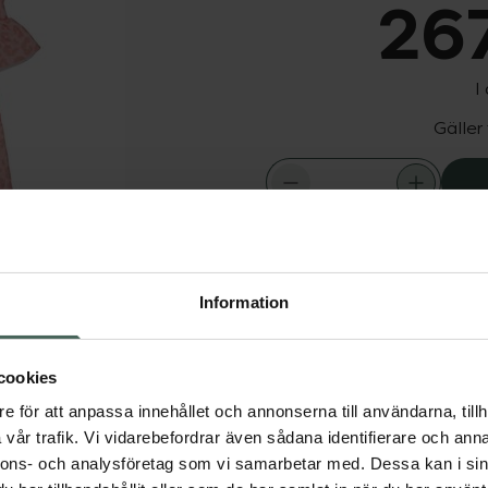
267
I
Gäller
Snabba leve
Dölj
Information
Fler produkter från Geg
alvlång ärm.
Aktuella erbjudanden
cookies
e för att anpassa innehållet och annonserna till användarna, tillh
vår trafik. Vi vidarebefordrar även sådana identifierare och anna
nnons- och analysföretag som vi samarbetar med. Dessa kan i sin
lskydd för barn