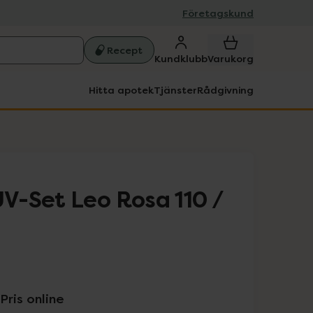
Företagskund
Recept
Kundklubb
Varukorg
Hitta apotek
Tjänster
Rådgivning
-Set Leo Rosa 110 /
Pris online