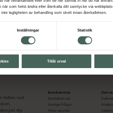
har tillhandahållit eller som de har samlat in när du har använt 
an när som helst ändra eller återkalla ditt samtycke via webbplats
inte lagligheten av behandling som skett innan återkallelsen.
Visa
Inställningar
Statistik
okies
Tillåt urval
arn
Solskydd för barn
Solskydd och solk
Kundservice
Om re
ån Skåne i syd
Kontakta oss
Fullma
atorn.
Vanliga frågor
Högkos
lpa just dig
Hitta apotek
Läkem