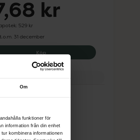
,68 kr
 apotek:
529 kr
 t.o.m. 31 december
Geggamoja UV-Set Leo Rosa 110 / 116,
Köp
ranser
Finns i webblager
Om
gamoja
andahålla funktioner för
n information från din enhet
 tur kombinera informationen