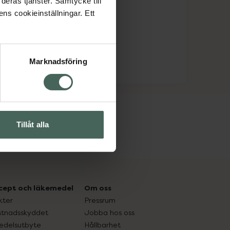
deras tjänster. Samtycke till
ens cookieinställningar. Ett
Marknadsföring
Tillåt alla
räm
cept och läkemedel
Om oss
kter
Pressrum
tnadsskyddet
Jobba hos oss
edelsutbyte
Hållbarhet