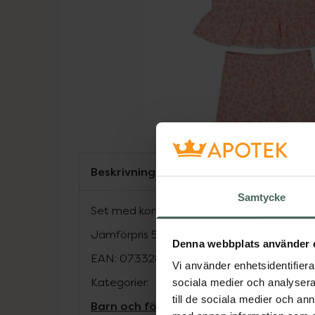
Beskrivning
Samtycke
Set med kort byxa och volangtröja med h
Jämförpris
529 kr
/
st
Denna webbplats använder 
EAN:
07332833731015
Vi använder enhetsidentifierar
Kategorier:
sociala medier och analysera 
till de sociala medier och a
Barn och föräldrar
Solskydd för barn
So