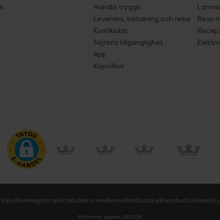
s.
Handla tryggt
Lämna 
Leverans, betalning och retur
Resa 
Kundklubb
Recept
Sajtens tillgänglighet
Elektr
App
Köpvillkor
Köpvillkor
Integritetspolicy
Klubbens medlemsvillkor
Dataskyddsombud
Cookiepolicy
© Kronans Apotek AB
2026