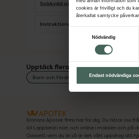
med annan information som du 
Solskydd och solkräm
cookies är frivilligt och du k
återkallat samtycke påverkar 
Instruktioner
Samtyckesval
Nödvändig
Upptäck flera produkter inom
Endast nödvändiga co
Barn och föräldrar
Solskydd för b
Kronans Apotek finns här för dig. Du hittar oss fr
till Lappland i norr, och online i mobilen och på d
Oavsett vem du är så är det vårt uppdrag att hjä