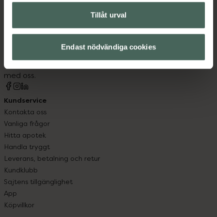
Tillåt urval
Kronans Apotek finns här för dig. Du hittar oss från Skåne i
syd till Lappland i norr, och online i mobilen och på
Endast nödvändiga cookies
datorn. Oavsett vem du är så är det vårt uppdrag att
hjälpa just dig att må lite bättre. Välkommen att prata
med oss.
Kundservice
Kontakta oss
Vanliga frågor
Hitta apotek
Handla tryggt
Leverans, betalning och retur
Kundklubb
Sajtens tillgänglighet
App
Köpvillkor