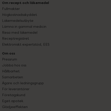
Om recept och läkemedel
Fullmakter
Högkostnadsskyddet
Läkemedelsutbyte
Lämna in gammal medicin
Resa med läkemedel
Receptregistret
Elektroniskt expertstöd, EES
Om oss
Pressrum
Jobba hos oss
Hållbarhet
Samarbeten
Ägare och ledningsgrupp
För leverantörer
Företagskund
Eget apotek
Glädjeeffekten