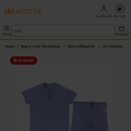
Kundklubb
Recept
Sök
Meny
Varukorg
Hem
Barn och föräldrar
Barntillbehör
UV-kläder
Bra deal
Hoppa över Lista
Lista: . Innehåller 1 objekt.