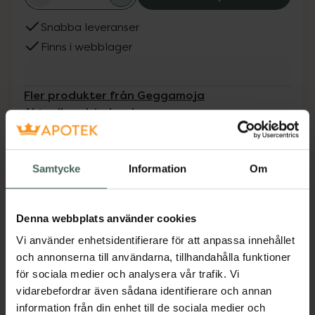
Snabba leveranser
Finns i webblager
Fler produkter från Geggamoja
Aktuella erbjudanden
Beskrivning
Dölj
Samtycke
Information
Om
UV-set med kortärmad tröja och korta byxor.
Tröjan har zipper fram för enkel påklädning.
Denna webbplats använder cookies
Jämförpris
499 kr
/
st
Vi använder enhetsidentifierare för att anpassa innehållet
och annonserna till användarna, tillhandahålla funktioner
EAN:
07332833899593
för sociala medier och analysera vår trafik. Vi
Kategorier:
vidarebefordrar även sådana identifierare och annan
Barn och föräldrar
Barntillbehör
information från din enhet till de sociala medier och