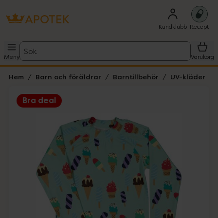
Kundklubb
Recept
Sök
Meny
Varukorg
Hem
Barn och föräldrar
Barntillbehör
UV-kläder
Bra deal
Hoppa över Lista
Lista: . Innehåller 1 objekt.