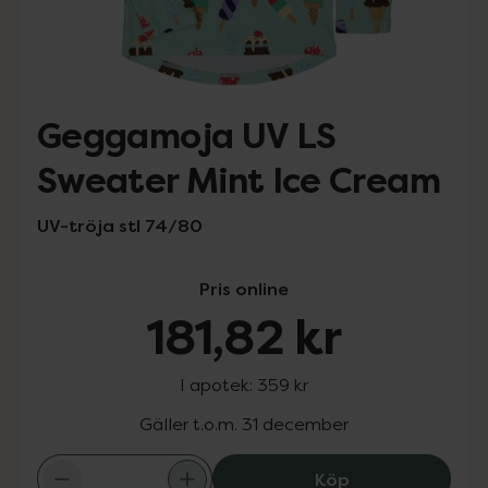
Geggamoja UV LS
Sweater Mint Ice Cream
UV-tröja stl 74/80
Pris online
181,82 kr
I apotek:
359 kr
Gäller t.o.m. 31 december
Geggamoja UV LS
Köp