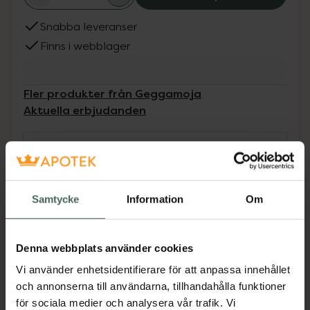
Snabba leveranser
Finns i webblager
Fler produkter från Geggamoja
Aktuella erbjudanden
Beskrivning
Dölj
UV-tröja för långa dagar i solen. Med UV50+
Samtycke
Information
Om
blockeras 98 % av solens skadliga UVA- och
UVB-strålar. Tröjan är tillverkad i ett
återvunnet material som andas och torkar
Denna webbplats använder cookies
snabbt.Återvunnet materialSPF 50+Hög
Vi använder enhetsidentifierare för att anpassa innehållet
halslinning
och annonserna till användarna, tillhandahålla funktioner
Jämförpris
359 kr
/
st
för sociala medier och analysera vår trafik. Vi