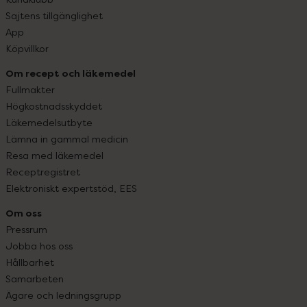
Sajtens tillgänglighet
App
Köpvillkor
Om recept och läkemedel
Fullmakter
Högkostnadsskyddet
Läkemedelsutbyte
Lämna in gammal medicin
Resa med läkemedel
Receptregistret
Elektroniskt expertstöd, EES
Om oss
Pressrum
Jobba hos oss
Hållbarhet
Samarbeten
Ägare och ledningsgrupp