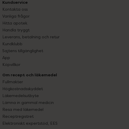
Kundservice
Kontakta oss
Vanliga frågor
Hitta apotek
Handla tryggt
Leverans, betalning och retur
Kundklubb
Sajtens tillgänglighet
App
Köpvillkor
Om recept och läkemedel
Fullmakter
Högkostnadsskyddet
Läkemedelsutbyte
Lämna in gammal medicin
Resa med läkemedel
Receptregistret
Elektroniskt expertstöd, EES