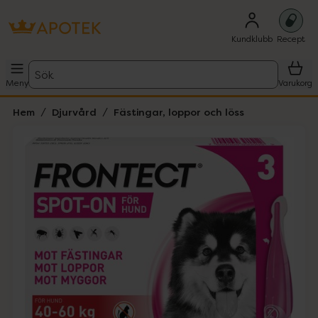
Kundklubb
Recept
Sök
Meny
Varukorg
Hem
Djurvård
Fästingar, loppor och löss
Hoppa över Lista
Lista: . Innehåller 1 objekt.