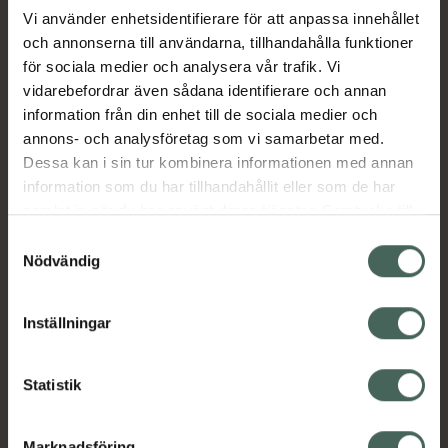
inom 48 timmar och varar i 3-5 veckor.
Vi använder enhetsidentifierare för att anpassa innehållet
Receptfritt läkemedel. Använd inte till katter.
och annonserna till användarna, tillhandahålla funktioner
för sociala medier och analysera vår trafik. Vi
vidarebefordrar även sådana identifierare och annan
-Snabb dödande effekt – dödar fästingar och
information från din enhet till de sociala medier och
loppor inom 6 h
annons- och analysföretag som vi samarbetar med.
Dessa kan i sin tur kombinera informationen med annan
-Dör vid kontakt – behöver inte bita för att dö
information som du har tillhandahållit eller som de har
-Repellerande effekt (förhindrar blodsugning)
samlat in när du har använt deras tjänster. Samtycke till
Jämförpris
89833,33 kr
/
l
cookies är frivilligt och du kan när som helst ändra eller
Samtyckesval
återkalla ditt samtycke via webbplatsens
Nödvändig
EAN:
03661103073307
cookieinställningar. Ett återkallat samtycke påverkar inte
Kategorier:
lagligheten av behandling som skett innan återkallelsen.
Inställningar
Djurvård
Fästingar, loppor och löss
Statistik
Innehåll
Visa
Marknadsföring