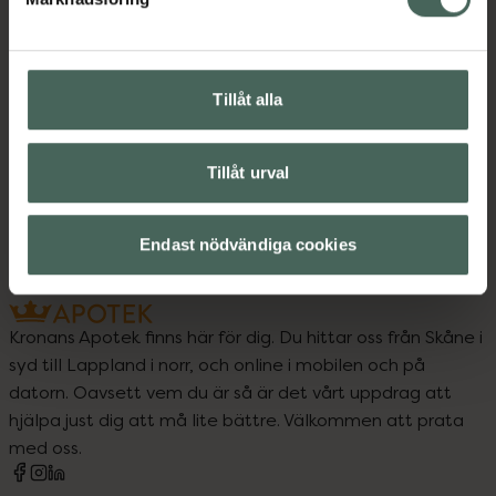
Instruktioner
Visa
Tillåt alla
Upptäck flera produkter inom
Tillåt urval
Djurvård
Fästingar, loppor och löss
Endast nödvändiga cookies
Kronans Apotek finns här för dig. Du hittar oss från Skåne i
syd till Lappland i norr, och online i mobilen och på
datorn. Oavsett vem du är så är det vårt uppdrag att
hjälpa just dig att må lite bättre. Välkommen att prata
med oss.