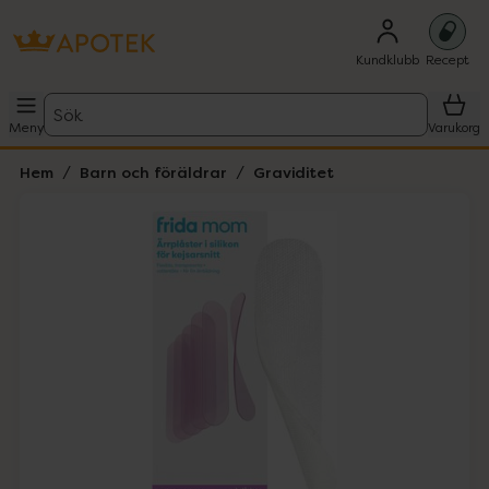
Kundklubb
Recept
Sök
Meny
Varukorg
Hem
Barn och föräldrar
Graviditet
Hoppa över Lista
Lista: . Innehåller 1 objekt.