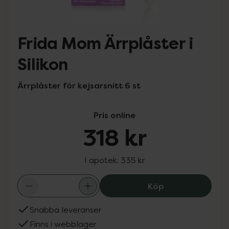
Frida Mom Ärrplåster i
Silikon
Ärrplåster för kejsarsnitt 6 st
Pris online
318 kr
I apotek:
335 kr
Frida Mom Ärrplå
Köp
Snabba leveranser
Finns i webblager