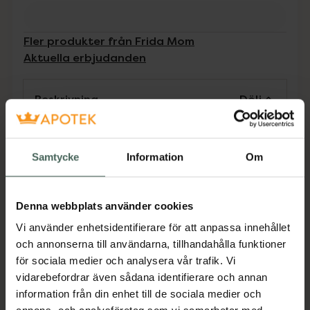
Fler produkter från Frida Mom
Aktuella erbjudanden
Beskrivning
Dölj
Tillverkaren garanterar genom
Samtycke
Information
Om
CE-märkning att produkten är
säker att använda och uppfyller
gällande krav.
Denna webbplats använder cookies
Ärrplåster i silikon för kejsarsnitt som
Vi använder enhetsidentifierare för att anpassa innehållet
återfuktar och skyddar för finare ärr och en
och annonserna till användarna, tillhandahålla funktioner
behagligare känsla.Varje plåster är över 20 cm
för sociala medier och analysera vår trafik. Vi
långt för att täcka hela snittet och tillverkat
vidarebefordrar även sådana identifierare och annan
av silikon i medicinsk kvalitet. Flexibla,
information från din enhet till de sociala medier och
transparenta + vattentäta för fin ärrbildning.