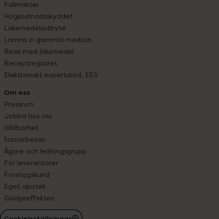
Fullmakter
Högkostnadsskyddet
Läkemedelsutbyte
Lämna in gammal medicin
Resa med läkemedel
Receptregistret
Elektroniskt expertstöd, EES
Om oss
Pressrum
Jobba hos oss
Hållbarhet
Samarbeten
Ägare och ledningsgrupp
För leverantörer
Företagskund
Eget apotek
Glädjeeffekten
Cookieinställningar